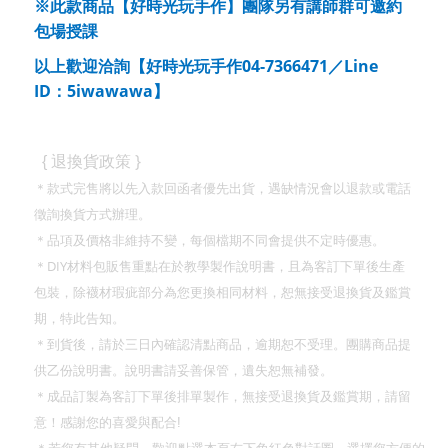
※此款商品【好時光玩手作】團隊另有講師群可邀約
包場授課
04-7366471
Line
以上歡迎洽詢【好時光玩手作
／
ID
5iwawawa
：
】
}
{
退換貨政策
＊款式完售將以先入款回函者優先出貨，遇缺情況會以退款或電話
徵詢換貨方式辦理。
＊品項及價格非維持不變，每個檔期不同會提供不定時優惠。
DIY
＊
材料包販售重點在於教學製作說明書，且為客訂下單後生產
包裝，除襪材瑕疵部分為您更換相同材料，恕無接受退換貨及鑑賞
期，特此告知。
＊到貨後，請於三日內確認清點商品，逾期恕不受理。團購商品提
供乙份說明書。說明書請妥善保管，遺失恕無補發。
＊成品訂製為客訂下單後排單製作，無接受退換貨及鑑賞期，請留
意！
感謝您的喜愛與配合
!