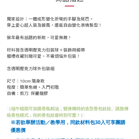
獨家設計：一體成形變化折彎的手腳及尾巴。
穿上愛心超人裝及披風，還能自由變化表情髮型！
猴年最有話題的新款，可愛無敵！
材料皆含透明壓克力包裝球＋裝飾用緞帶
贈禮收藏別緻可愛，不需煩惱外包裝！
含透明壓克力球外包裝組
尺寸：10cm 隨身款
程度：簡單免縫。入門初階
自備：剪刀. 保麗龍膠
（端午檔期可加購香氛精油，變身獨特的造型香包娃娃。跳脫傳
統香包模式，你的香包娃最特別可愛！）
30
※若欲舉辦活動／教學用，同款材料包
入可享團購
優惠價