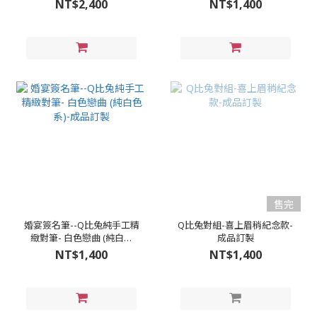
系)-成品訂製
NT$2,400
NT$1,400
售完
婚宴簽名筆--Q比兔純手工精
Q比兔對組-喜上眉稍紀念款-
緻對筆- 白色戀曲 (純白色
成品訂製
系)-成品訂製
NT$1,400
NT$1,400