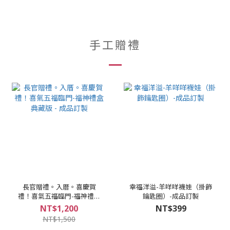
手工贈禮
長官贈禮。入厝。喜慶賀
幸福洋溢-羊咩咩襪娃（掛飾
禮！喜氣五福臨門-福神禮盒
鑰匙圈）-成品訂製
典藏版 - 成品訂製
NT$1,200
NT$399
NT$1,500