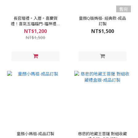
售完
長官贈禮。入厝。喜慶賀
童顏Q版媽祖- 經典款-成品
禮！喜氣五福臨門-福神禮盒
訂製
典藏版 - 成品訂製
NT$1,200
NT$1,500
NT$1,500
童顏小媽祖-成品訂製
慈悲的地藏王菩薩 對組收藏