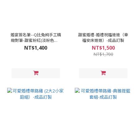
婚宴簽名筆--Q比兔純手工精
甜蜜婚禮-婚禮祝福娃娃（幸
緻對筆-甜蜜粉紅(淡粉色系)-
福安床娃娃）-成品訂製
成品訂製
NT$1,400
NT$1,500
NT$1,700