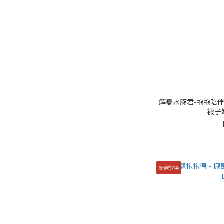
解憂水豚君-抱抱陪伴偶
襪子
新款登場