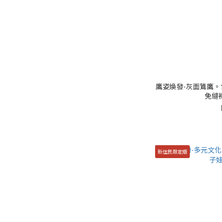
鷹姿煥發-灰面鵟鷹。
免縫
新住民限定版