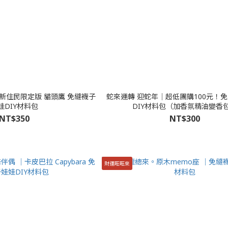
新住民限定版 貓頭鷹 免縫襪子
蛇來運轉 迎蛇年│超低團購100元！
娃DIY材料包
DIY材料包（加香氛精油變香
NT$350
NT$300
財運旺旺來