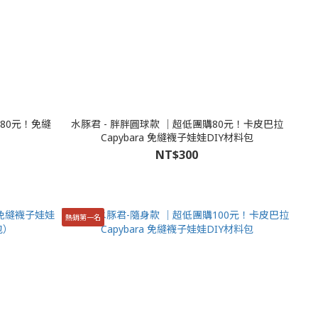
80元！免縫
水豚君 - 胖胖圓球款 │超低團購80元！卡皮巴拉
Capybara 免縫襪子娃娃DIY材料包
NT$300
熱銷第一名