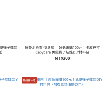
免縫襪子娃娃
解憂水豚君-隨身款 │超低團購100元！卡皮巴拉
包）
Capybara 免縫襪子娃娃DIY材料包
NT$300
熱銷第一名