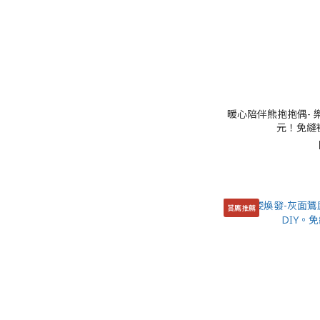
暖心陪伴熊抱抱偶- 
元！免縫
賞鷹推薦