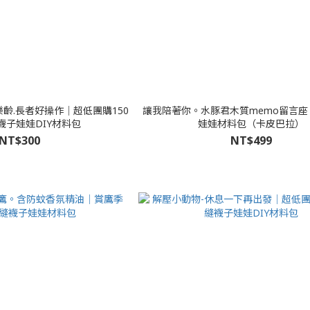
樂齡.長者好操作│超低團購150
讓我陪著你。水豚君木質memo留言座
襪子娃娃DIY材料包
娃娃材料包（卡皮巴拉）
NT$300
NT$499