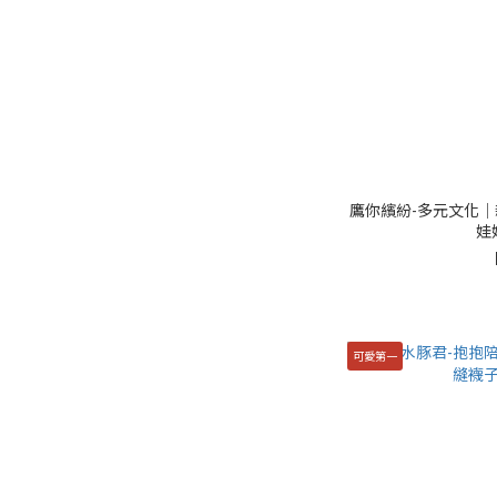
鷹你繽紛-多元文化│
娃
可愛第一