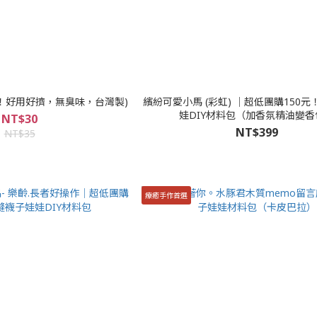
製作必備！好用好擠，無臭味，台灣製)
繽紛可愛小馬 (彩虹) │超低團購150
娃DIY材料包（加香氛精油變香
NT$30
NT$399
NT$35
療癒手作首選