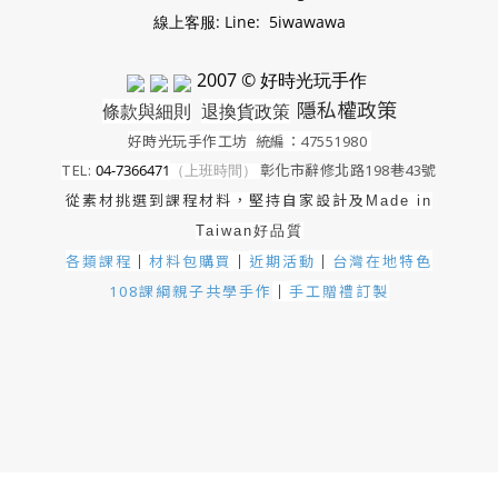
線上客服: Line: 5iwawawa
2007 © 好時光玩手作
隱私權政策
條款與細則
退換貨政策
好時光玩手作工坊
統編：47551980
TEL:
04-7366471
（上班時間）
彰化市辭修北路198巷43號
從素材挑選到課程材料，堅持自家設計及
Made in
Taiwan好品質
各類課程
材料包購買
近期活動
｜
台灣在地特色
｜
｜
手工贈禮訂製
108課綱親子共學手作
｜