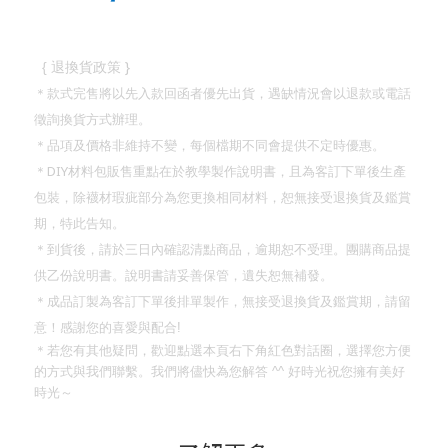
}
{
退換貨政策
＊款式完售將以先入款回函者優先出貨，遇缺情況會以退款或電話
徵詢換貨方式辦理。
＊品項及價格非維持不變，每個檔期不同會提供不定時優惠。
DIY
＊
材料包販售重點在於教學製作說明書，且為客訂下單後生產
包裝，除襪材瑕疵部分為您更換相同材料，恕無接受退換貨及鑑賞
期，特此告知。
＊到貨後，請於三日內確認清點商品，逾期恕不受理。團購商品提
供乙份說明書。說明書請妥善保管，遺失恕無補發。
＊成品訂製為客訂下單後排單製作，無接受退換貨及鑑賞期，請留
意！
感謝您的喜愛與配合
!
＊若您有其他疑問，歡迎點選本頁右下角紅色對話圈，選擇您方便
的方式與我們聯繫。我們將儘快為您解答
^^
好時光祝您擁有美好
時光～