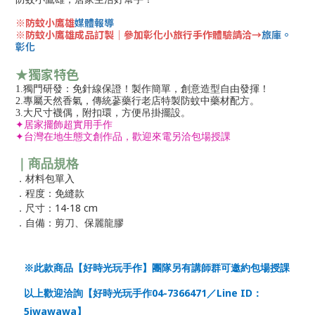
※防蚊小鷹雄
媒體報導
※防蚊小鷹雄成品訂製│參加彰化小旅行手作體驗請洽→
旅庫。
彰化
★獨家特色
1.
獨門研發：免針線保證！製作簡單，創意造型自由發揮！
2.
專屬天然香氣，傳統蔘藥行老店特製防蚊中藥材配方。
3.
大尺寸襪偶，附扣環，方便吊掛擺設。
✦
居家擺飾超實用手作
✦
台灣在地生態文創作品，
歡迎來電另洽包場授課
｜商品規格
．
材料包單入
．程度：免縫款
14-18 cm
．
尺寸：
．
自備：剪刀、保麗龍膠
※此款商品【好時光玩手作】團隊另有講師群可邀約包場授課
04-7366471
Line ID
以上歡迎洽詢【好時光玩手作
／
：
5iwawawa
】