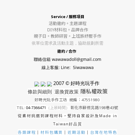
Service / 服務項目
活動邀約。
主題課程
DIY材料包。
品牌合作
親子日。教師研習。上班族紓壓手作
依單位需求及活動主題，協助規劃所需
邀約 / 合作
聯絡信箱 wawawadoll@gmail.com
線上客服: Line: 5iwawawa
2007 © 好時光玩手作
隱私權政策
條款與細則
退換貨政策
好時光玩手作工坊
統編：47551980
TEL:
04-7366471
（上班時間）
彰化市辭修北路198巷43號
從素材挑選到課程材料，堅持自家設計及
Made in
Taiwan好品質
各類課程
材料包購買
近期活動
｜
台灣在地特色
｜
｜