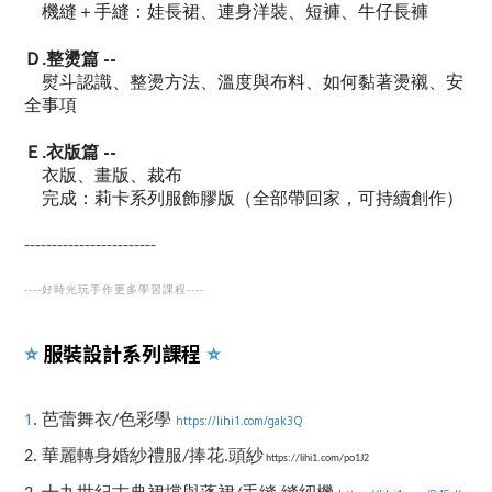
機縫＋手縫
：娃長裙、連身洋裝、短褲、牛仔長褲
--
Ｄ.
整燙篇
熨斗認識、整燙方法、溫度與布料、如何黏著燙襯、安
全事項
--
Ｅ.
衣版篇
衣版、畫版、裁布
完成：莉卡系列服飾膠版（全部帶回家，
可持續創作）
------------------------
----
好時光玩手作更多學習課程
----
服裝設計系列課程
⭐️
⭐️
1
. 芭蕾舞衣/色彩學
https://lihi1.com/gak3Q
2. 華麗轉身婚紗禮服/捧花.頭紗
https://lihi1.com/po1J2