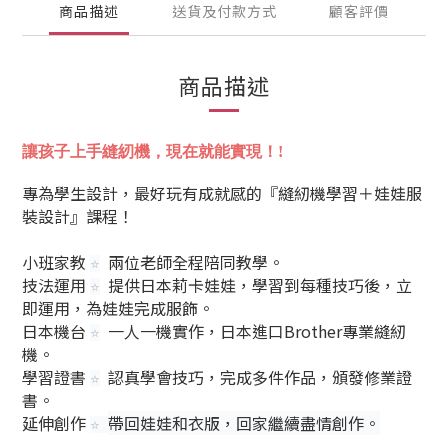
商品描述
送貨及付款方式
顧客評價
商品描述
讓孩子上手縫紉機，現在就能實現！!
專為學生設計，最好玩有成就感的『縫紉機學習＋娃娃服
裝設計』課程！
小班家教
兩位老師全程陪同教學。
⭐️
技法運用
提供日本莉卡娃娃，學習到每種技巧後，立
⭐️
即運用，為娃娃完成服飾。
日本機台
一人一機實作，日本進口Brother專業縫紉
⭐️
機。
學習證書
認真學會技巧，完成多件作品，頒發修業證
⭐️
書。
延伸創作
帶回娃娃和衣版，回家繼續盡情創作。
⭐️