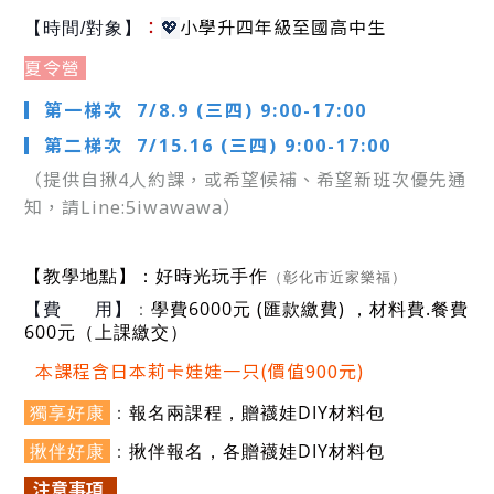
小學升四年級至國高中生
：
💖
【時間/對象】
夏令營
▎第一梯次 7/8.9 (三四) 9:00-17:00
▎
第二梯次 7/15.16 (三四) 9:00-17:00
（提供自揪4人約課，或希望候補、希望新班次優先通
知，請Line:5iwawawa）
：好時光玩手作
【教學地點】
（彰化市近家樂福）
：
學費6000元 (匯款繳費) ，
材料費.餐費
【費 用】
600元（上課繳交）
課程含日本莉卡娃娃一只(價值900元)
本
獨享好康
：
報名兩課程，
贈襪娃DIY材料包
揪伴好康
：
揪伴報名，各贈
襪娃DIY材料包
注
意事項