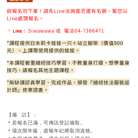
欲
報名勿下單！請先Line洽詢是否還有名額，幫您以
Line處理報名。
5iwawawa
或
電洽04-7366471
└
LINE：
*課程提供日本莉卡娃娃一只＋站立腳架（價值900
元），上課限
使用提供的娃娃。
*本課程著重縫紉技巧學習，不教量身打版。想學量身
技巧，請報名其他主題課程。
*無缺課認真學習，完成作品，頒發『縫紉技法服裝設
計師』修業證書。
【備
註】：
＊若報名已滿，可傳訊登記備取。
＊場次限年級，虛報年紀將取消資格。