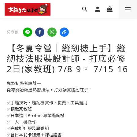
分享到
【冬夏令營│縫紉機上手】縫
紉技法服裝設計師 - 打底必修
2日(家教班) 7/8-9。 7/15-16
專為初學者設計—
從零開始漸進熟習技法，打好紮實縫紉底子！
✅手縫技巧、縫紉機實作、熨燙、工具運用
✅精緻家教班
✅日本進口Brother專業縫紉機
✅一人一機操作
✅完成娃娃服裝周邊組
✅含日本莉卡娃娃＋課程證書