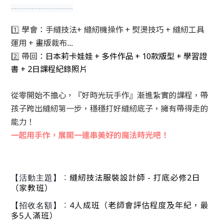
---------------------
學會：手縫技法+ 縫紉機操作 +
熨燙技巧
+
縫紉工具
1️⃣
運用
+
畫版裁布...
帶回：
日本莉卡娃娃 + 多件作品 + 10款版型 + 學習證
2️⃣
書
+
2日課程紀錄照片
從零開始不擔心，
漸進紮實的課程，帶
『好時光玩手作』
孩子跨出縫紉第一步，穩穩打好縫紉底子，
擁有帶得走的
！
能力
一起用手作，展開一連串美好的魔法時光吧！
：
縫紉技法服裝設計師 - 打底必修2日
【活動主題】
（家教班）
：
4人成班（老師會評估程度及年紀，最
【招收名額】
多5人滿班）