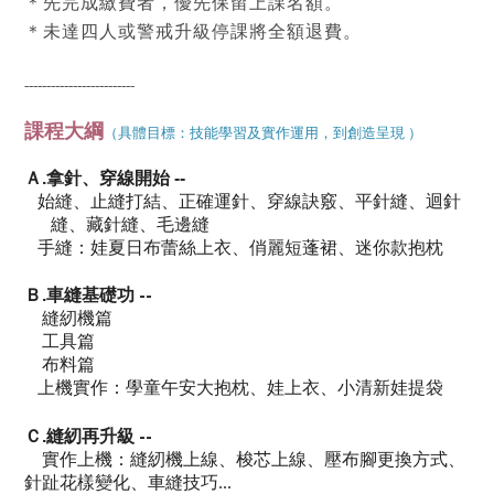
＊先完成繳費者，優先保留上課名額。
＊未達四人或警戒升級停課將全額退費。
-------------------------
課程大綱
（具體目標：技能學習及實作運用，到創造呈現 ）
Ａ.
拿針、穿線開始
--
始縫、止縫打結、正確運針、穿線訣竅、平針縫、迴針
縫、藏針縫、毛邊縫
手縫：娃夏日布蕾絲上衣、俏麗短蓬裙、迷你款抱枕
--
Ｂ.
車縫基礎功
縫紉機篇
工具篇
布料篇
上機實作：學童午安大抱枕、娃上衣、小清新娃提袋
--
Ｃ.
縫紉再升級
實作上機：縫紉機上線、梭芯上線、壓布腳更換方式、
針趾花樣變化、車縫技巧...