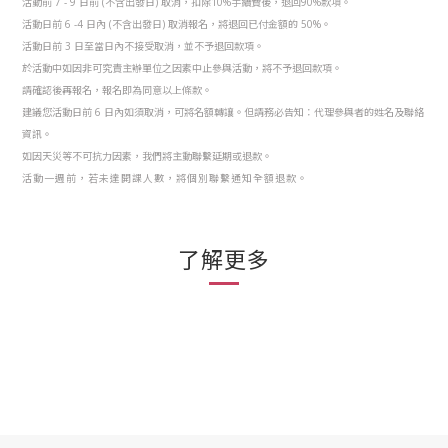
活動前 7 - 9 日前 (不含出發日) 取消，扣除10%手續費後，退回90%款項。
活動日前 6 -4 日內 (不含出發日) 取消報名，將退回已付金額的 50%。
活動日前 3 日至當日內不接受取消，並不予退回款項。
於活動中如因非可究責主辦單位之因素中止參與活動，將不予退回款項。
請確認後再報名，報名即為同意以上條款。
建議您活動日前 6 日內如須取消，可將名額轉讓。但請務必告知：代理參與者的姓名及聯絡
資訊。
如因天災等不可抗力因素，我們將主動聯繫延期或退款。
活動一週前，若未達開課人數，將個別聯繫通知全額退款。
了解更多