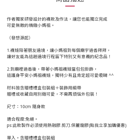
作者獨家研發設計的襪款及作法，讓您也能獨立完成
可愛無敵的精緻小媽祖。
（發想源起）
1.襪娃陪著朋友遶境，讓小媽祖到每個廟宇過香拜拜，
讓好友能為這趟遶境行程留下特別又有意義的紀念品！
2.到廟裡過香後，帶著小媽祖襪娃當包包掛飾，
這護身平安小媽祖襪娃，獨特少有且肯定超可愛吸睛 ^^
材料皆含贈禮禮盒包裝組＋裝飾用緞帶
贈禮或收藏自用別緻可愛，不需再煩惱外包裝！
尺寸：10cm 隨身款
適合程度:免縫。
ps:此款製作必須使用熱融膠.剪刀.保麗龍膠
(點我立享加購優惠)
單入。含贈禮禮盒包裝組