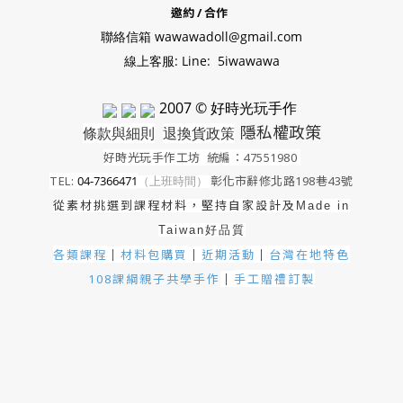
邀約 / 合作
聯絡信箱 wawawadoll@gmail.com
線上客服: Line: 5iwawawa
2007 © 好時光玩手作
隱私權政策
條款與細則
退換貨政策
好時光玩手作工坊
統編：47551980
TEL:
04-7366471
（上班時間）
彰化市辭修北路198巷43號
從素材挑選到課程材料，堅持自家設計及
Made in
Taiwan好品質
各類課程
材料包購買
近期活動
｜
台灣在地特色
｜
｜
手工贈禮訂製
108課綱親子共學手作
｜