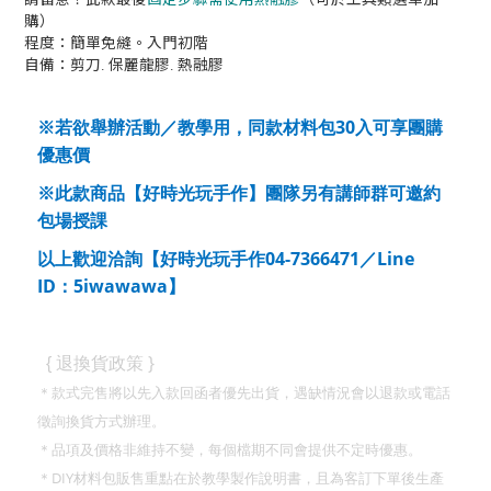
購）
程度：簡單免縫。入門初階
自備：剪刀. 保麗龍膠. 熱融膠
30
※若欲舉辦活動／教學用，同款材料包
入可享團購
優惠價
※此款商品【好時光玩手作】團隊另有講師群可邀約
包場授課
04-7366471
Line
以上歡迎洽詢【好時光玩手作
／
ID
5iwawawa
：
】
}
{
退換貨政策
＊款式完售將以先入款回函者優先出貨，遇缺情況會以退款或電話
徵詢換貨方式辦理。
＊品項及價格非維持不變，每個檔期不同會提供不定時優惠。
DIY
＊
材料包販售重點在於教學製作說明書，且為客訂下單後生產