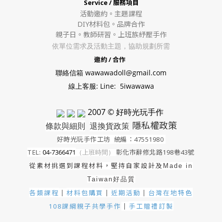
Service / 服務項目
活動邀約。
主題課程
DIY材料包。
品牌合作
親子日。教師研習。上班族紓壓手作
依單位需求及活動主題，協助規劃所需
邀約 / 合作
聯絡信箱 wawawadoll@gmail.com
線上客服: Line: 5iwawawa
2007 © 好時光玩手作
隱私權政策
條款與細則
退換貨政策
好時光玩手作工坊
統編：47551980
TEL:
04-7366471
（上班時間）
彰化市辭修北路198巷43號
從素材挑選到課程材料，堅持自家設計及
Made in
Taiwan好品質
各類課程
材料包購買
近期活動
｜
台灣在地特色
｜
｜
手工贈禮訂製
108課綱親子共學手作
｜