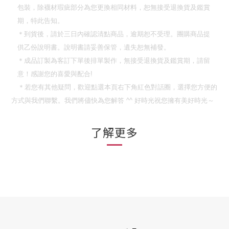
包裝，除襪材瑕疵部分為您更換相同材料，恕無接受退換貨及鑑賞
期，特此告知。
＊到貨後，請於三日內確認清點商品，逾期恕不受理。團購商品提
供乙份說明書。說明書請妥善保管，遺失恕無補發。
＊成品訂製為客訂下單後排單製作，無接受退換貨及鑑賞期，請留
意！
感謝您的喜愛與配合
!
＊若您有其他疑問，歡迎點選本頁右下角紅色對話圈，選擇您方便的
方式與我們聯繫。我們將儘快為您解答
^^
好時光祝您擁有美好時光～
了解更多