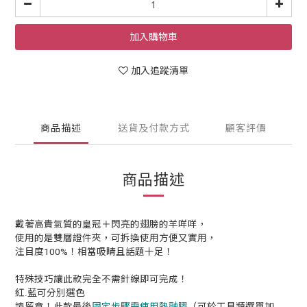
加入購物車
加入追蹤清單
商品描述
送貨及付款方式
顧客評價
商品描述
戴著高貴氣質的皇冠＋閃亮的翅膀的羊咩咩，
使用的是雙層證件夾，可拆換使用方便又實用，
注目度100%！相當吸睛且話題十足！
特殊技巧讓此款完全不需針線即可完成！
紅.藍可分別選色
固定步驟需使用熱融膠
請留意！此款最後
（可於工具類選單加