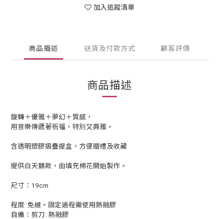
加入追蹤清單
商品描述
送貨及付款方式
顧客評價
商品描述
旋轉＋優雅＋夢幻＋質感，
用音樂傳遞著祝福，特別又典雅。
含透明塑膠摺疊提盒，方便贈禮及收藏
提供白天鵝款，由填充棉花開始製作。
尺寸：19cm
程度: 免縫。固定過程需使用熱融膠
自備：剪刀. 熱融膠