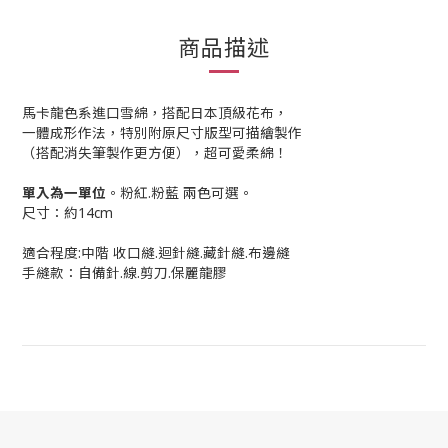
商品描述
馬卡龍色系進口雪綿，搭配日本頂級花布，
一體成形作法，特別附原尺寸版型可描繪製作
（搭配消失筆製作更方便），超可愛柔綿！
單入為一單位
。粉紅.粉藍 兩色可選。
尺寸：約14cm
適合程度:中階 收口縫.迴針縫.藏針縫.布邊縫
手縫款：自備針.線.剪刀.保麗龍膠