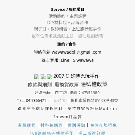
Service / 服務項目
活動邀約。
主題課程
DIY材料包。
品牌合作
親子日。教師研習。上班族紓壓手作
依單位需求及活動主題，協助規劃所需
邀約 / 合作
聯絡信箱 wawawadoll@gmail.com
線上客服: Line: 5iwawawa
2007 © 好時光玩手作
隱私權政策
條款與細則
退換貨政策
好時光玩手作工坊
統編：47551980
TEL:
04-7366471
（上班時間）
彰化市辭修北路198巷43號
從素材挑選到課程材料，堅持自家設計及
Made in
Taiwan好品質
各類課程
材料包購買
近期活動
｜
台灣在地特色
｜
｜
手工贈禮訂製
108課綱親子共學手作
｜