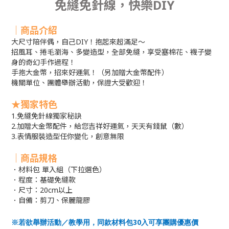
免縫免針線，快樂DIY
｜商品介紹
大尺寸陪伴偶，自己DIY！抱起來超滿足～
招風耳、捲毛瀏海、多變造型，全部免縫，享受塞棉花、襪子變
身的奇幻手作過程！
手抱大金幣，招來好運氣！（另加贈大金幣配件）
機關單位、團體舉辦活動，保證大受歡迎！
★獨家特色
1.免縫免針線獨家秘訣
2.加贈大金幣配件，給您吉祥好運氣，天天有錢鼠（數）
3.表情服裝造型任你變化，創意無限
｜商品規格
．材料包 單入組（下拉選色）
．程度：基礎免縫款
．尺寸：20cm以上
．自備：剪刀、保麗龍膠
30
※若欲舉辦活動／教學用，同款材料包
入可享團購優惠價