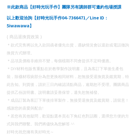
※此款商品【好時光玩手作】團隊另有講師群可邀約包場授課
04-7366471
Line ID
以上歡迎洽詢【好時光玩手作
／
：
5iwawawa
】
}
{
商品退換貨政策
＊款式完售將以先入款回函者優先出貨，遇缺情況會以退款或電話徵詢
換貨方式辦理。
＊品項及價格非維持不變，每個檔期不同會提供不定時優惠。
DIY
＊
材料包販售重點在於教學製作說明書，且為客訂下單後生產包
裝，除襪材瑕疵部分為您更換相同材料，恕無接受退換貨及鑑賞期，特
此告知。
到貨後，請於三日內確認清點商品，逾期恕不受理。團購商品
提供乙份說明書。說明書請妥善保管，遺失恕無補發。
＊成品訂製為客訂下單後排單製作，無接受退換貨及鑑賞期，請留意！
感謝您的喜愛與配合
!
＊若您有其他疑問，歡迎點選本頁右下角紅色對話圈，選擇您方便的方
式與我們聯繫。我們將儘快為您解答
^^
好時光祝您擁有美好時光～