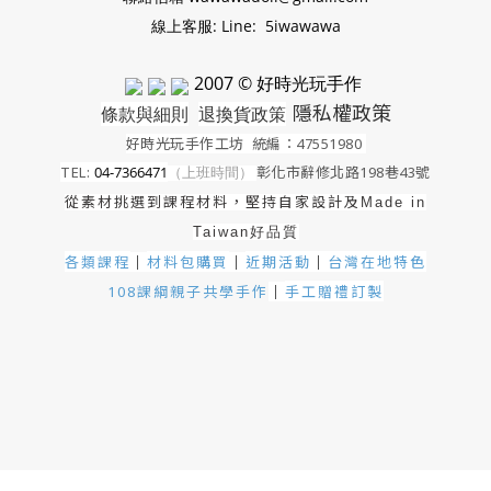
線上客服: Line: 5iwawawa
2007 © 好時光玩手作
隱私權政策
條款與細則
退換貨政策
好時光玩手作工坊
統編：47551980
TEL:
04-7366471
（上班時間）
彰化市辭修北路198巷43號
從素材挑選到課程材料，堅持自家設計及
Made in
Taiwan好品質
各類課程
材料包購買
近期活動
｜
台灣在地特色
｜
｜
手工贈禮訂製
108課綱親子共學手作
｜