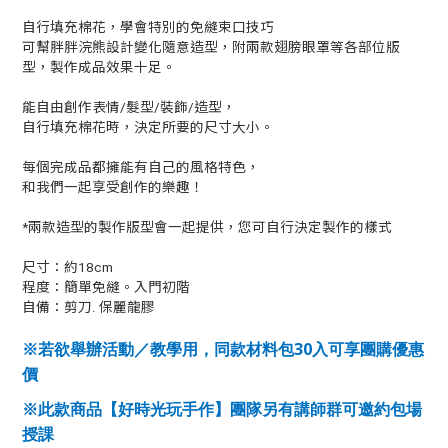
自行填充棉花，學會特別的免縫束口技巧
可幫胖胖浣熊設計變化隨意造型，附兩款翅膀眼罩等各部位版
型，製作成品效果十足。
能自由創作表情/髮型/裝飾/造型，
自行填充棉花時，決定所要的尺寸大小。
每個完成品都擁能有自己的風格特色，
和我們一起享受創作的樂趣！
*兩款造型的製作版型會一起提供，您可自行決定製作的樣式
尺寸：約18cm
程度：簡單免縫。入門初階
自備：剪刀. 保麗龍膠
30
※若欲舉辦活動／教學用，同款材料包
入可享團購優惠
價
※此款商品【好時光玩手作】團隊另有講師群可邀約包場
授課