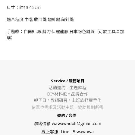
尺寸：約13-15cm
適合程度:中階 收口縫.迴針縫.藏針縫
手縫款：自備針.線.剪刀.保麗龍膠.日本粉色縫線（可於工具區加
購）
Service / 服務項目
活動邀約。
主題課程
DIY材料包。
品牌合作
親子日。教師研習。上班族紓壓手作
依單位需求及活動主題，協助規劃所需
邀約 / 合作
聯絡信箱 wawawadoll@gmail.com
線上客服: Line: 5iwawawa