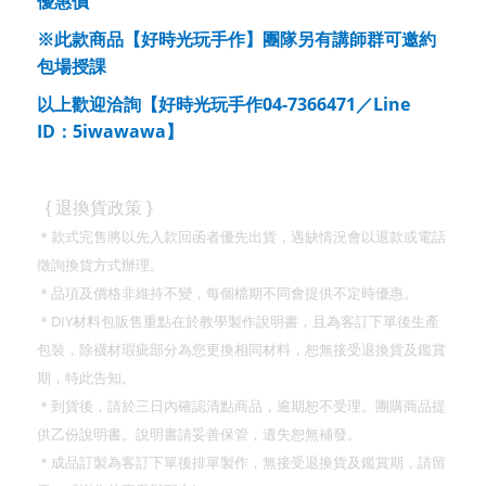
優惠價
※此款商品【好時光玩手作】團隊另有講師群可邀約
包場授課
04-7366471
Line
以上歡迎洽詢【好時光玩手作
／
ID
5iwawawa
：
】
}
{
退換貨政策
＊款式完售將以先入款回函者優先出貨，遇缺情況會以退款或電話
徵詢換貨方式辦理。
＊品項及價格非維持不變，每個檔期不同會提供不定時優惠。
DIY
＊
材料包販售重點在於教學製作說明書，且為客訂下單後生產
包裝，除襪材瑕疵部分為您更換相同材料，恕無接受退換貨及鑑賞
期，特此告知。
＊到貨後，請於三日內確認清點商品，逾期恕不受理。團購商品提
供乙份說明書。說明書請妥善保管，遺失恕無補發。
＊成品訂製為客訂下單後排單製作，無接受退換貨及鑑賞期，請留