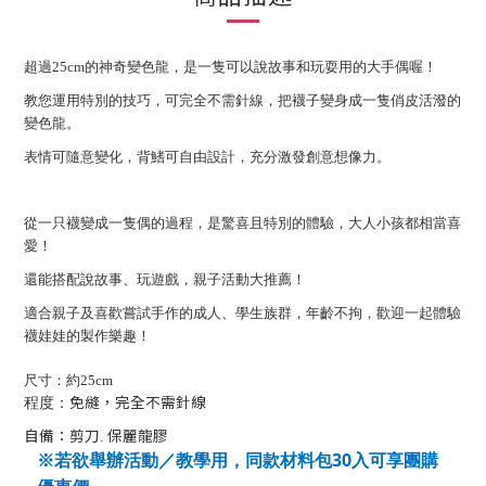
超過25cm的神奇變色龍，是一隻可以說故事和玩耍用的大手偶喔！
教您運用特別的技巧，可完全不需針線，把襪子變身成一隻俏皮活潑的
變色龍。
表情可隨意變化，背鰭可自由設計，充分激發創意想像力。
從一只襪變成一隻偶的過程，是驚喜且特別的體驗，大人小孩都相當喜
愛！
還能搭配說故事、玩遊戲，親子活動大推薦！
適合親子及喜歡嘗試手作的成人、學生族群，年齡不拘，歡迎一起體驗
襪娃娃的製作樂趣！
尺寸：約25cm
免縫，完全不需針線
程度：
自備：剪刀. 保麗龍膠
30
※若欲舉辦活動／教學用，同款材料包
入可享團購