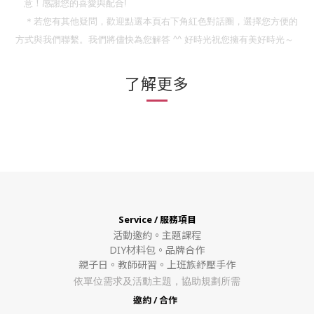
意！
感謝您的喜愛與配合
!
＊若您有其他疑問，歡迎點選本頁右下角紅色對話圈，選擇您方便的
方式與我們聯繫。我們將儘快為您解答
^^
好時光祝您擁有美好時光～
了解更多
Service / 服務項目
活動邀約。
主題課程
DIY材料包。
品牌合作
親子日。教師研習。上班族紓壓手作
依單位需求及活動主題，協助規劃所需
邀約 / 合作