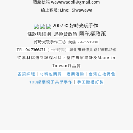
聯絡信箱 wawawadoll@gmail.com
線上客服: Line: 5iwawawa
2007 © 好時光玩手作
隱私權政策
條款與細則
退換貨政策
好時光玩手作工坊
統編：47551980
TEL:
04-7366471
（上班時間）
彰化市辭修北路198巷43號
從素材挑選到課程材料，堅持自家設計及
Made in
Taiwan好品質
各類課程
材料包購買
近期活動
｜
台灣在地特色
｜
｜
手工贈禮訂製
108課綱親子共學手作
｜