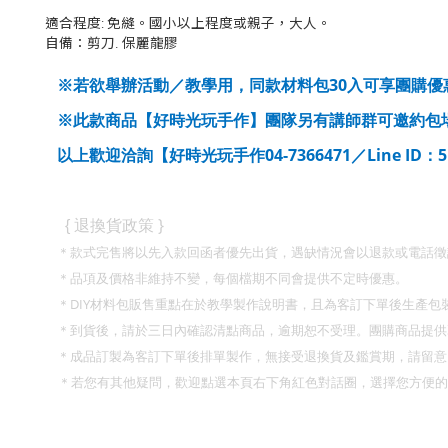
適合程度: 免縫。國小以上程度或親子，大人。
自備：剪刀. 保麗龍膠
30
※若欲舉辦活動／教學用，同款材料包
入可享團購優
※此款商品【好時光玩手作】團隊另有講師群可邀約包
04-7366471
Line ID
以上歡迎洽詢【好時光玩手作
／
：
}
{
退換貨政策
＊款式完售將以先入款回函者優先出貨，遇缺情況會以退款或電話徵
＊品項及價格非維持不變，每個檔期不同會提供不定時優惠。
DIY
＊
材料包販售重點在於教學製作說明書，且為客訂下單後生產包
＊到貨後，請於三日內確認清點商品，逾期恕不受理。團購商品提供
＊成品訂製為客訂下單後排單製作，無接受退換貨及鑑賞期，請留意
＊若您有其他疑問，歡迎點選本頁右下角紅色對話圈，選擇您方便的