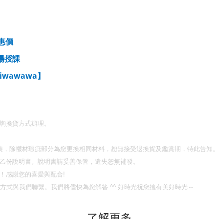
惠價
場授課
5iwawawa
】
詢換貨方式辦理。
裝，除襪材瑕疵部分為您更換相同材料，恕無接受退換貨及鑑賞期，特此告知。
乙份說明書。說明書請妥善保管，遺失恕無補發。
！
感謝您的喜愛與配合
!
方式與我們聯繫。我們將儘快為您解答
^^
好時光祝您擁有美好時光～
了解更多