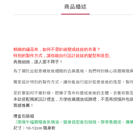
商品描述
精緻的繡花布，如何不需針線變成娃娃的衣著？
特別的製作方式，讓你能自行設計娃娃的髮型和造型。
典雅細緻，讓人愛不釋手！
為了襯托出如意襪娃娃細緻的古典風格，我們特別精心挑選精緻
獨家設計特別的製作方式，讓你能自行設計如意娃娃的造型，製
至於要如何不需針線，把襪子及布料變成娃娃的主體、衣著和髮
本款搭配獨家設計禮盒，方便收藏擺放或贈禮，不需再煩惱外包
質感推薦！
禮盒包裝組
（限端午檔期贈香氛精油，變身造型香包娃娃。限零售贈送，團
尺寸：10-12cm 隨身款