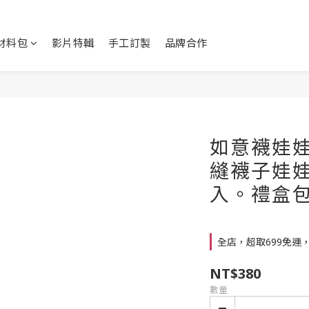
Y材料包
影片特輯
手工訂製
品牌合作
如意襪娃娃
縫襪子娃娃
入。禮盒
全店，超取699免運
NT$380
數量