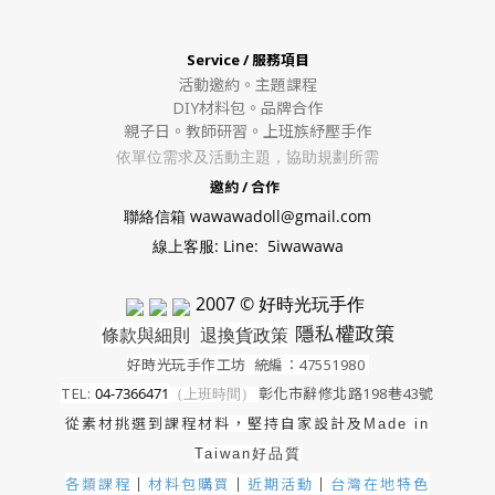
Service / 服務項目
活動邀約。
主題課程
DIY材料包。
品牌合作
親子日。教師研習。上班族紓壓手作
依單位需求及活動主題，協助規劃所需
邀約 / 合作
聯絡信箱 wawawadoll@gmail.com
線上客服: Line: 5iwawawa
2007 © 好時光玩手作
隱私權政策
條款與細則
退換貨政策
好時光玩手作工坊
統編：47551980
TEL:
04-7366471
（上班時間）
彰化市辭修北路198巷43號
從素材挑選到課程材料，堅持自家設計及
Made in
Taiwan好品質
各類課程
材料包購買
近期活動
｜
台灣在地特色
｜
｜