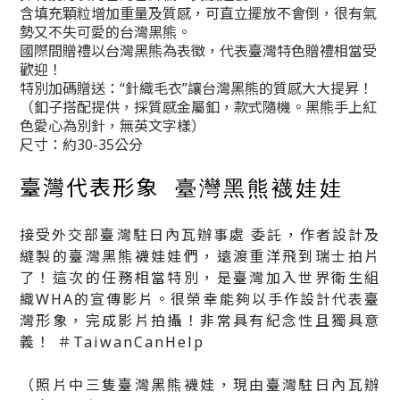
含填充顆粒增加重量及質感，可直立擺放不會倒，很有氣
勢又不失可愛的台灣黑熊。
國際間贈禮以台灣黑熊為表徵，代表臺灣特色贈禮相當受
歡迎！
特別加碼贈送：“針織毛衣”讓台灣黑熊的質感大大提昇！
（釦子搭配提供，採質感金屬釦，款式隨機。黑熊手上紅
色愛心為別針，無英文字樣）
尺寸：約30-35公分
臺灣代表形象
臺灣黑熊襪娃娃
🥇
接受外交部臺灣駐日內瓦辦事處 委託，作者設計及
縫製的臺灣黑熊襪娃娃們，遠渡重洋飛到瑞士拍片
了！這次的任務相當特別，是臺灣加入世界衛生組
織WHA的宣傳影片。
很榮幸能夠以手作設計代表臺
灣形象，完成影片拍攝！
非常具有紀念性且獨具意
義！ ＃TaiwanCanHelp
（照片中三隻臺灣黑熊襪娃，現由臺灣駐日內瓦辦