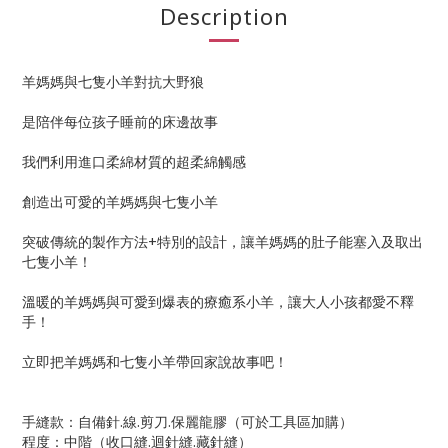
Description
羊媽媽與七隻小羊對抗大野狼
是陪伴每位孩子睡前的床邊故事
我們利用進口柔綿材質的超柔綿觸感
創造出可愛的羊媽媽與七隻小羊
突破傳統的製作方法+特別的設計，讓羊媽媽的肚子能塞入及取出
七隻小羊！
溫暖的羊媽媽與可愛到爆表的療癒系小羊，讓大人小孩都愛不釋
手！
立即把羊媽媽和七隻小羊帶回家說故事吧！
手縫款：自備針.線.剪刀.保麗龍膠（可於工具區加購）
程度：中階（收口縫.迴針縫.藏針縫）