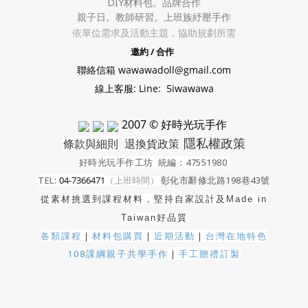
DIY材料包。
品牌合作
親子日。教師研習。上班族紓壓手作
依單位需求及活動主題，協助規劃所需
邀約 / 合作
聯絡信箱 wawawadoll@gmail.com
線上客服: Line: 5iwawawa
2007 © 好時光玩手作
隱私權政策
條款與細則
退換貨政策
好時光玩手作工坊
統編：47551980
TEL:
04-7366471
（上班時間）
彰化市辭修北路198巷43號
從素材挑選到課程材料，堅持自家設計及
Made in
Taiwan好品質
各類課程
｜
材料包購買
｜
近期活動
｜
台灣在地特色
108課綱親子共學手作
｜
手工贈禮訂製