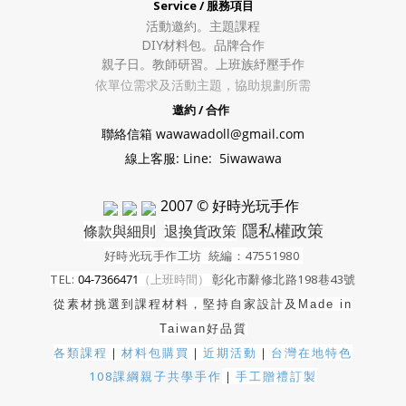
Service / 服務項目
活動邀約。
主題課程
DIY材料包。
品牌合作
親子日。教師研習。上班族紓壓手作
依單位需求及活動主題，協助規劃所需
邀約 / 合作
聯絡信箱 wawawadoll@gmail.com
線上客服: Line: 5iwawawa
2007 © 好時光玩手作
隱私權政策
條款與細則
退換貨政策
好時光玩手作工坊
統編：47551980
TEL:
04-7366471
（上班時間）
彰化市辭修北路198巷43號
從素材挑選到課程材料，堅持自家設計及
Made in
Taiwan好品質
各類課程
｜
材料包購買
｜
近期活動
｜
台灣在地特色
108課綱親子共學手作
｜
手工贈禮訂製