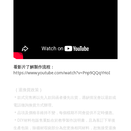
看影片了解製作流程：
https://www.youtube.com/watch?v=Pnp9QQqYHoI
}
{
退換貨政策
＊款式完售將以先入款回函者優先出貨，遇缺情況會以退款或
電話徵詢換貨方式辦理。
＊品項及價格非維持不變，每個檔期不同會提供不定時優惠。
DIY
＊
材料包販售重點在於教學製作說明書，且為客訂下單後
生產包裝，除襪材瑕疵部分為您更換相同材料，恕無接受退換