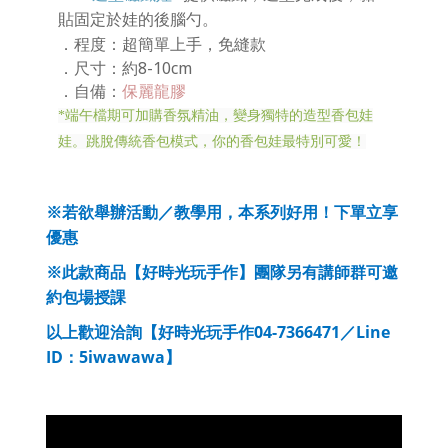
貼固定於娃的後腦勺。
程度：超簡單上手，免縫款
．
：約8-10cm
．尺寸
．
自備：
保麗龍膠
*端午檔期可加購香氛精油，變身獨特的造型香包娃
娃。跳脫傳統香包模式，你的香包娃最特別可愛！
※若欲舉辦活動／教學用，本系列好用！下單立享
優惠
※此款商品【好時光玩手作】團隊另有講師群可邀
約包場授課
04-7366471
Line
以上歡迎洽詢【好時光玩手作
／
ID
5iwawawa
：
】