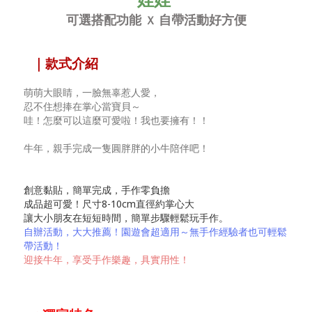
可選搭配功能
自帶活動好方便
Ｘ
｜款式介紹
萌萌大眼睛，一臉無辜惹人愛，
忍不住想捧在掌心當寶貝～
哇！怎麼可以這麼可愛啦！我也要擁有！！
牛年，親手完成一隻圓胖胖的小牛陪伴吧！
創意黏貼，簡單完成，手作零負擔
成品超可愛！尺寸8-10cm直徑約掌心大
讓大小朋友在短短時間，簡單步驟輕鬆玩手作。
自辦活動，大大推薦！園遊會超適用～無手作經驗者也可輕鬆
帶活動！
迎接牛年，享受手作樂趣，具
實用性！