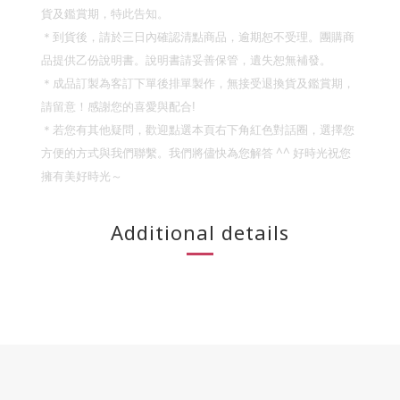
貨及鑑賞期，特此告知。
＊到貨後，請於三日內確認清點商品，逾期恕不受理。團購商
品提供乙份說明書。說明書請妥善保管，遺失恕無補發。
＊成品訂製為客訂下單後排單製作，無接受退換貨及鑑賞期，
請留意！
感謝您的喜愛與配合
!
＊若您有其他疑問，歡迎點選本頁右下角紅色對話圈，選擇您
^^
方便的方式與我們聯繫。我們將儘快為您解答
好時光祝您
擁有美好時光～
Additional details