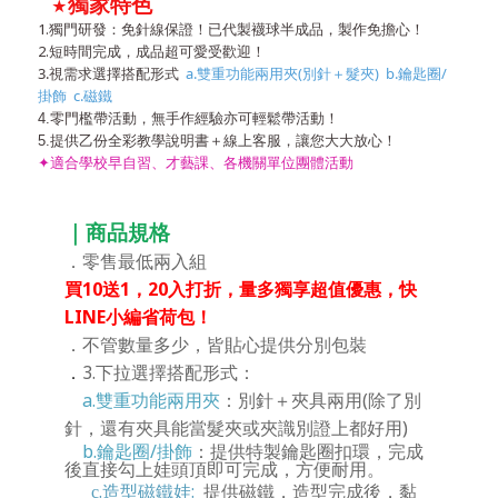
獨家特色
★
1.獨門研發：免針線保證！已代製襪球半成品，製作免擔心！
2.短時間完成，成品超可愛受歡迎！
3.視需求選擇搭配形式
a.雙重功能兩用夾(別針＋髮夾) b.鑰匙圈/
掛飾 c.磁鐵
4.零門檻帶活動，無手作經驗亦可輕鬆帶活動！
5.提供乙份全彩教學說明書＋線上客服，讓您大大放心！
✦
適合學校早自習、才藝課、各機關單位團體活動
｜商品規格
．零售最低兩入組
買10送1，20入打折，量多獨享超值優惠，快
LINE小編省荷包！
．不管數量多少，皆貼心提供分別包裝
3.下拉選擇搭配形式：
．
a.雙重功能兩用夾
：別針＋夾具兩用(除了別
針，還有夾具能當髮夾或夾識別證上都好用)
b.鑰匙圈/掛飾
：提供特製鑰匙圈扣環，完成
後直接勾上娃頭頂即可完成，方便耐用。
.
造型磁鐵娃:
提供磁鐵，造型完成後，黏
c