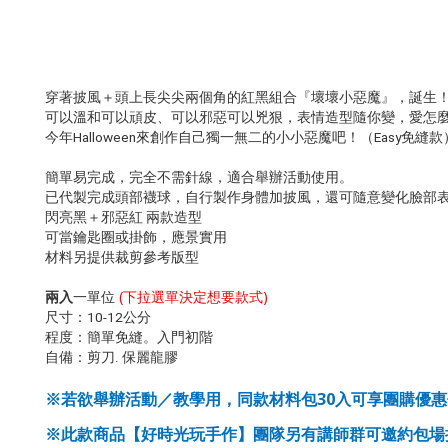
穿著披風＋頭上長尖尖兩個角的紅黑組合『壞壞小惡魔』，誕生
可以溫和可以頑皮、可以邪惡可以兇狠，表情造型隨你變，愛怎
今年Halloween來創作自己獨一無二的小小惡魔吧！（Easy免縫款
簡單易完成，完全不需針線，適合舉辦活動使用。
已代製完成頭部襪球，自行製作身體加披風，還可隨意變化臉部
閃亮黑＋邪惡紅 兩款造型
可當鑰匙圈或掛飾，應景實用
材料另提供裁剪參考版型
兩入
一單位
(下拉選單決定想要款式)
尺寸：10-12公分
程度：簡單免縫。入門初階
自備：剪刀. 保麗龍膠
30
※若欲舉辦活動／教學用，同款材料包
入可享團購優惠
※此款商品【好時光玩手作】團隊另有講師群可邀約包場