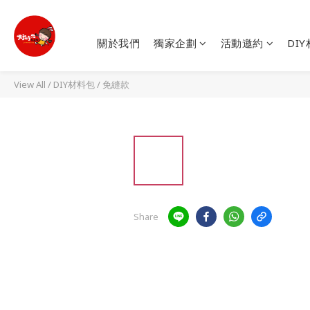
關於我們
獨家企劃
活動邀約
DI
View All
/
DIY材料包
/
免縫款
Share