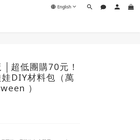
English
 │超低團購70元！
娃DIY材料包（萬
oween ）