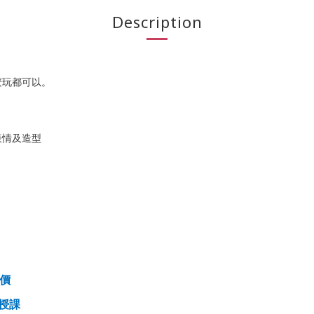
Description
！
麼玩都可以。
）
表情及造型
價
授課