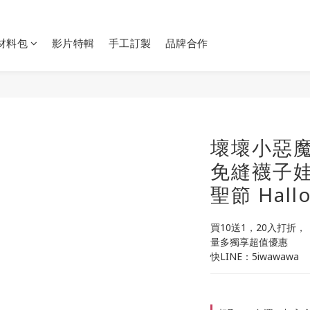
Y材料包
影片特輯
手工訂製
品牌合作
壞壞小惡魔
免縫襪子娃
聖節 Hall
買10送1，20入打折，
量多獨享超值優惠
快LINE：5iwawawa