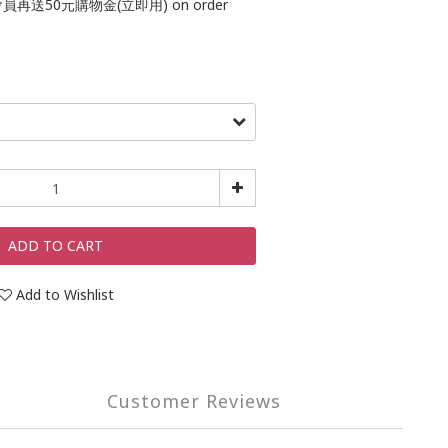
再送50元購物金(立即用) on order
ADD TO CART
Add to Wishlist
Customer Reviews