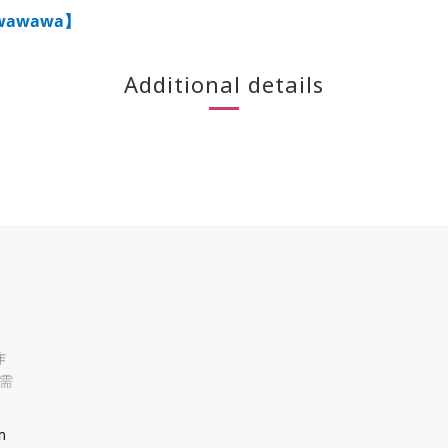
wawawa
】
Additional details
作
需
m