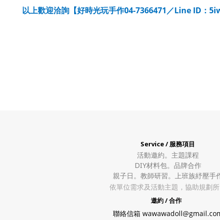
04-7366471
Line ID
5i
以上歡迎洽詢【好時光玩手作
／
：
Service / 服務項目
活動邀約。
主題課程
DIY材料包。
品牌合作
親子日。教師研習。上班族紓壓手
依單位需求及活動主題，協助規劃所
邀約 / 合作
聯絡信箱 wawawadoll@gmail.co