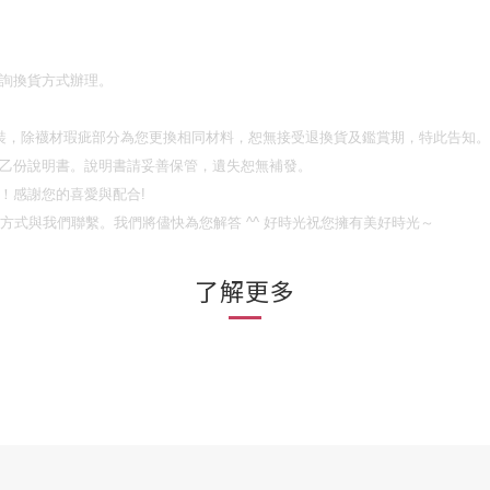
詢換貨方式辦理。
裝，除襪材瑕疵部分為您更換相同材料，恕無接受退換貨及鑑賞期，特此告知。
乙份說明書。說明書請妥善保管，遺失恕無補發。
！
感謝您的喜愛與配合
!
方式與我們聯繫。我們將儘快為您解答
^^
好時光祝您擁有美好時光～
了解更多