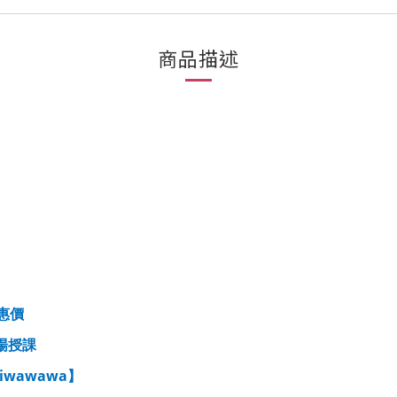
商品描述
惠價
場授課
5iwawawa
】