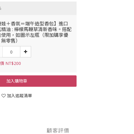
品
襪娃＋香氛＝端午造型香包】進口
精油 : 檸檬馬鞭草清新香味。搭配
娃使用，如圖示左瓶（限加購享優
，無零售）
價 NT$200
加入購物車
加入追蹤清單
顧客評價