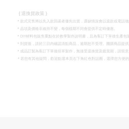
}
{
退換貨政策
＊款式完售將以先入款回函者優先出貨，遇缺情況會以退款或電話徵
＊品項及價格非維持不變，每個檔期不同會提供不定時優惠。
DIY
＊
材料包販售重點在於教學製作說明書，且為客訂下單後生產包
＊到貨後，請於三日內確認清點商品，逾期恕不受理。團購商品提供
＊成品訂製為客訂下單後排單製作，無接受退換貨及鑑賞期，請留意
＊若您有其他疑問，歡迎點選本頁右下角紅色對話圈，選擇您方便的