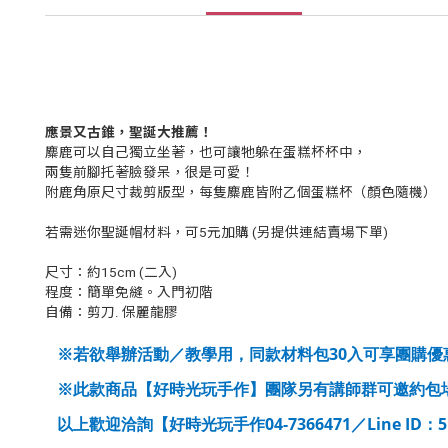
應景又古錐，聖誕大推薦！
麋鹿可以自己獨立坐著，也可讓牠躲在蛋糕杯杯中，
兩隻前腳托著臉發呆，很是可愛！
附鹿角原尺寸裁剪版型，每隻麋鹿皆附乙個蛋糕杯（顏色隨機）
若需迷你聖誕帽材料，可5元加購 (另提供連結賣場下單)
尺寸：約15cm (二入)
程度：簡單免縫。入門初階
自備：剪刀. 保麗龍膠
30
※若欲舉辦活動／教學用，同款材料包
入可享團購優
※此款商品【好時光玩手作】團隊另有講師群可邀約包
04-7366471
Line ID
以上歡迎洽詢【好時光玩手作
／
：