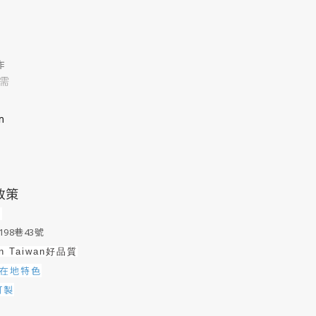
作
需
m
政策
0
98巷43號
in Taiwan好品質
在地特色
訂製