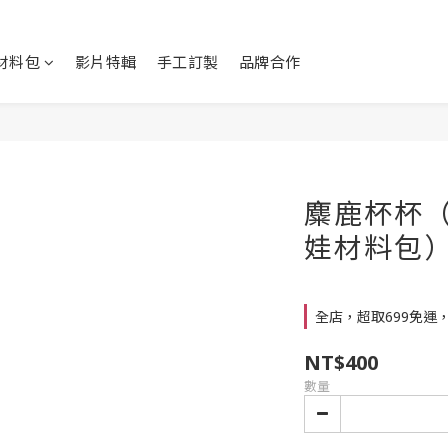
Y材料包
影片特輯
手工訂製
品牌合作
麋鹿杯杯（
娃材料包
全店，超取699免運
NT$400
數量