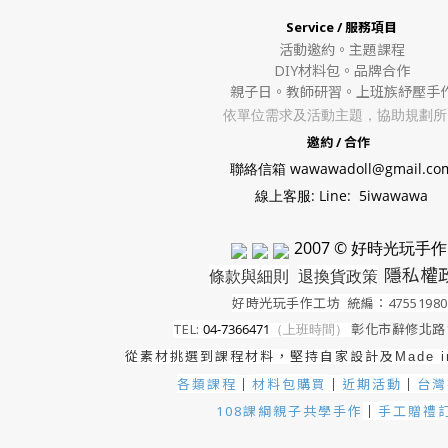
Service / 服務項目
活動邀約。
主題課程
DIY材料包。
品牌合作
親子日。教師研習。上班族紓壓手
依單位需求及活動主題，協助規劃所
邀約 / 合作
聯絡信箱 wawawadoll@gmail.co
線上客服: Line: 5iwawawa
2007 © 好時光玩手作
隱私權
條款與細則
退換貨政策
好時光玩手作工坊
統編：4755198
TEL:
04-7366471
（上班時間）
彰化市辭修北路1
從素材挑選到課程材料，堅持自家設計及
Made 
各類課程
材料包購買
近期活動
｜
台灣
｜
｜
手工贈禮
108課綱親子共學手作
｜