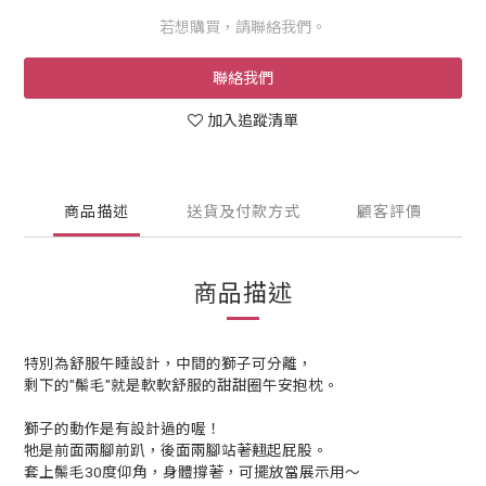
若想購買，請聯絡我們。
聯絡我們
加入追蹤清單
商品描述
送貨及付款方式
顧客評價
商品描述
特別為舒服午睡設計，中間的獅子可分離，
剩下的"鬃毛"就是軟軟舒服的甜甜圈午安抱枕。
獅子的動作是有設計過的喔！
牠是前面兩腳前趴，後面兩腳站著翹起屁股。
套上鬃毛30度仰角，身體撐著，可擺放當展示用～