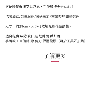
方便睡覺舒服又具巧思，手作贈禮更是貼心！
溫暖酒紅/英倫深藍/豪邁黑灰/拿鐵咖啡 四款選色
尺寸：約25cm，大小可依填充棉花量調整。
適合程度:中階 收口縫.迴針縫.藏針縫
手縫款：自備針.線.剪刀.保麗龍膠（可於工具區加購）
了解更多