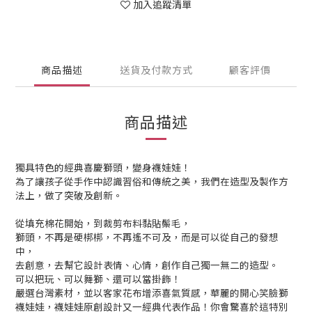
加入追蹤清單
商品描述
送貨及付款方式
顧客評價
商品描述
獨具特色的經典喜慶獅頭，變身襪娃娃！
為了讓孩子從手作中認識習俗和傳統之美，我們在造型及製作方
法上，做了突破及創新。
從填充棉花開始，到裁剪布料黏貼鬃毛，
獅頭，不再是硬梆梆，不再遙不可及，而是可以從自己的發想
中，
去創意，去幫它設計表情、心情，創作自己獨一無二的造型。
可以把玩、可以舞獅、還可以當掛飾！
嚴選台灣素材，並以客家花布增添喜氣質感，華麗的開心笑臉獅
襪娃娃，襪娃娃原創設計又一經典代表作品！你會驚喜於這特別