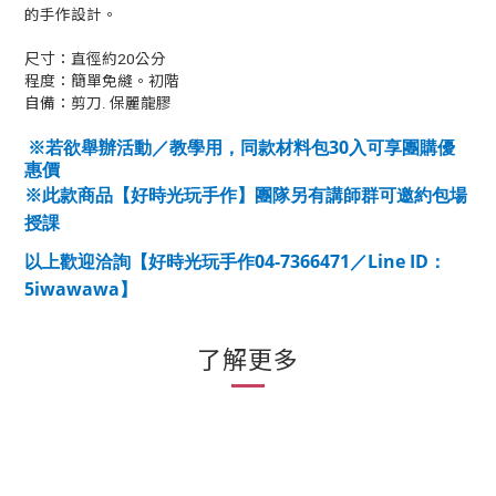
的手作設計。
尺寸：直徑約20公分
程度：簡單免縫。初階
自備：剪刀. 保麗龍膠
30
※若欲舉辦活動／教學用，同款材料包
入可享團購優
惠價
※此款商品【好時光玩手作】團隊另有講師群可邀約包場
授課
04-7366471
Line ID
以上歡迎洽詢【好時光玩手作
／
：
5iwawawa
】
了解更多