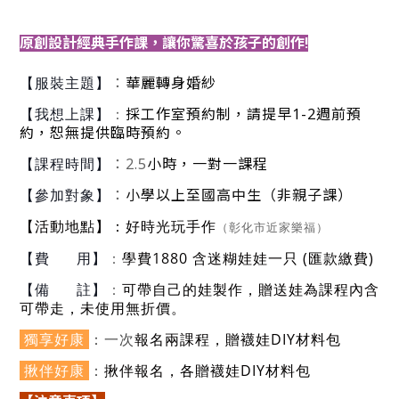
原創設計經典手作課，讓你驚喜於孩子的創作!
：
華麗轉身婚紗
【服裝主題】
：
採工作室預約制，請提早1-2週前預
【我想上課】
約，恕無提供臨時預約。
：2.5
小時，一對一課程
【課程時間】
：
小學以上至國高中生（非親子課）
【參加對象】
：好時光玩手作
【活動地點】
（彰化市近家樂福）
：
學費1880
含迷糊娃娃一只
(匯款繳費)
【費 用】
：
可帶自己的娃製作，贈送娃為課程內含
【備 註】
可帶走，未使用無折價。
獨享好康
：一次
報名兩課程，
贈襪娃DIY材料包
揪伴好康
：
揪伴報名，各贈
襪娃DIY材料包