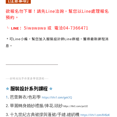
【注意事項】
欲
報名勿下單！請先Line洽詢，幫您以Line處理報名
預約。
5iwawawa
或
電洽04-7366471
└
LINE：
可Line小編，幫您加入服裝設計師Line群組，獲得最新課程消
＊
息。
-----------------
-------------------
---
-----------
----
好時光玩手作更多學習課程
----
服裝設計系列課程
⭐️
⭐️
1
. 芭蕾舞衣/色彩學
https://lihi1.com/gak3Q
2. 華麗轉身婚紗禮服/捧花.頭紗
https://lihi1.com/po1J2
3. 十九世紀古典裙撐與蓬裙/手縫.縫紉機
https://lihi1.com/84SoK