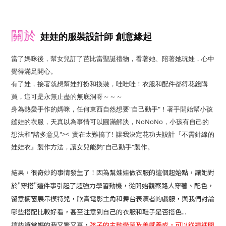
關於
娃娃的服裝設計師 創意緣起
當了媽咪後，幫女兒訂了芭比當聖誕禮物，看著她、陪著她玩娃，心中
覺得滿足開心。
有了娃，接著就想幫娃打扮和換裝，哇哇哇！衣服和配件都得花錢購
買，這可是永無止盡的無底洞呀～～～
身為熱愛手作的媽咪，任何東西自然想要"自己動手"！
著手開始幫小孩
縫娃的衣服，天真以為事情可以圓滿解決，NoNoNo，小孩有自己的
想法和"諸多意見">< 實在太難搞了! 讓我決定花功夫設計『不需針線的
娃娃衣』製作方法，讓女兒能夠"自己動手"製作。
結果，很奇妙的事情發生了！因為幫娃娃做衣服的這個起始點，讓她對
於"穿搭"這件事引起了超強力學習動機，從開始觀察路人穿著、配色，
留意櫥窗展示模特兒，欣賞電影主角和舞台表演者的戲服，與我們討論
哪些搭配比較好看，甚至注意到自己的衣服和鞋子是否搭色...
這些讓當媽的我又驚又喜，
孩子的主動學習及美感養成，可以從這裡開