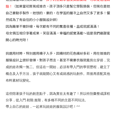
始！
（如果當初買現成娃衣，孩子頂多只是幫它穿脫換裝，但現在是她
自己要動手製作，她想的、要的，在學習的層次上自然又多了更多！儼
然成為了有自信的小小服裝設計師）
因為簡單不需針線，每次都有不同的驚喜收穫，且成就感滿滿！
母女倆互相分享著成果，笑容滿滿，幸福的感覺滿載～這是我們最甜蜜
開心的時光呀！
挑選用材時，特別選用襪子入手，因襪材的花色繽紛多彩，用在娃娃的
服裝設計上很好發揮，對孩子而言，甚至不需要衣版就能
剪出穿搭，完
成的娃衣獨一無二。但這在一開始，必須有帶入門的學習歷程，建立了
概念及入手方法
，孩子就能開心又有成就感的玩創作。而後再搭配其他
布料素材玩變化。
這些陪著孩子玩的創意點子，因為實在太有趣了！所以特別彙整成課程
分享，從入門.初階.進階，有多種不同的主題不同玩法。
帶上自己的娃娃，一起來玩娃娃的服裝設計吧！^^