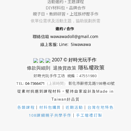
活動邀約。
主題課程
DIY材料包。
品牌合作
親子日。教師研習。上班族紓壓手作
依單位需求及活動主題，協助規劃所需
邀約 / 合作
聯絡信箱 wawawadoll@gmail.com
線上客服: Line: 5iwawawa
2007 © 好時光玩手作
隱私權政策
條款與細則
退換貨政策
好時光玩手作工坊
統編：47551980
TEL:
04-7366471
（上班時間）
彰化市辭修北路198巷43號
從素材挑選到課程材料，堅持自家設計及
Made in
Taiwan好品質
各類課程
材料包購買
近期活動
｜
台灣在地特色
｜
｜
手工贈禮訂製
108課綱親子共學手作
｜