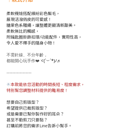
柔軟襪娃搭配繽紛彩色鬃毛，
展現活潑俏皮的可愛感！
糖果色系韁繩，
讓整體更顯清新甜美。
柔軟無比的觸感，
附鑰匙圈掛飾扣環/功能配件，實用性高，
令人愛不釋手的隨身小物！
不需針線、不分年齡，
❤️
(´
`*)
都能開心玩手作
♬
ヾ
︶
ﾉ
-----------------
本款能依您活動的時間長短、程度需求，
🌟
特別幫您調整材料提供的難易度！
想要自己剪版型？
希望提供已裁剪版型？
或是需要已幫你製作好的耳朵？
甚至不動剪刀只要黏？
訂購前將您的需求Line告訴小幫手。