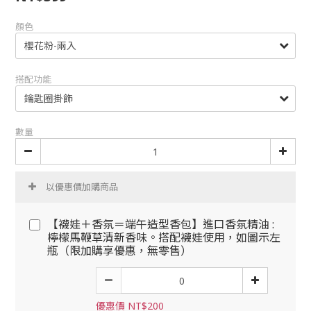
顏色
搭配功能
數量
以優惠價加購商品
【襪娃＋香氛＝端午造型香包】進口香氛精油 :
檸檬馬鞭草清新香味。搭配襪娃使用，如圖示左
瓶（限加購享優惠，無零售）
優惠價 NT$200