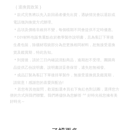
}
{
退換貨政策
＊款式完售將以先入款回函者優先出貨，遇缺情況會以退款或
電話徵詢換貨方式辦理。
＊品項及價格非維持不變，每個檔期不同會提供不定時優惠。
DIY
＊
材料包販售重點在於教學製作說明書，且為客訂下單後
生產包裝，除襪材瑕疵部分為您更換相同材料，恕無接受退換
貨及鑑賞期，特此告知。
＊到貨後，請於三日內確認清點商品，逾期恕不受理。團購商
品提供乙份說明書。說明書請妥善保管，遺失恕無補發。
＊成品訂製為客訂下單後排單製作，無接受退換貨及鑑賞期，
請留意！
感謝您的喜愛與配合
!
＊若您有其他疑問，歡迎點選本頁右下角紅色對話圈，選擇您方
便的方式與我們聯繫。我們將儘快為您解答
^^
好時光祝您擁有美
好時光～