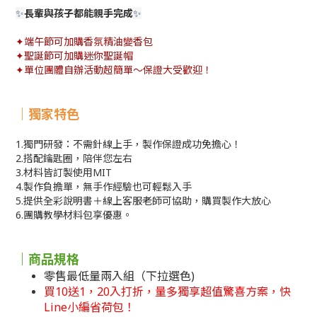
長輩與孩子都能親手完成
✨
✨
✦端午節可加購香氛精油變香包
✦
聖誕節可加購迷你聖誕帽
✦單位團體自辦活動超簡單～保證大受歡迎！
｜獨家特色
1.獨門研發：不需針線上手，製作保證成功免擔心！
2.搭配鑰匙圈，陪伴您左右
3.材料皆訂製使用MIT
4.製作負擔單，無手作經驗也可輕鬆入手
5.提供全彩說明書＋線上客服老師可協助，購買製作大放心
6.團購教學材料包享優惠。
｜商品規格
零售最低量兩入組（下拉選色)
買10送1，20入打折，量多獨享超值驚喜方案，快
Line小編省荷包！