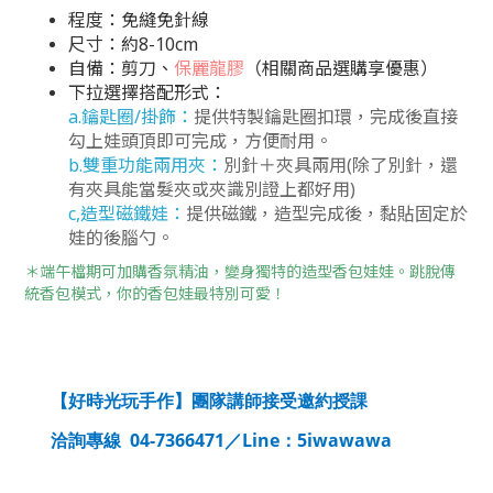
程度：免縫免針線
尺寸：約8-10cm
自備：剪刀、
保麗龍膠
（相關商品選購享優惠）
下拉選擇搭配形式：
a.鑰匙圈/掛飾
：
提供特製鑰匙圈扣環，完成後直接
勾上娃頭頂即可完成，方便耐用。
b.雙重功能兩用夾
：
別針＋夾具兩用(除了別針，還
有夾具能當髮夾或夾識別證上都好用)
c,造型磁鐵娃：
提供磁鐵，造型完成後，黏貼固定於
娃的後腦勺。
＊端午檔期可加購香氛精油，變身獨特的造型香包娃娃。跳脫傳
統香包模式，你的香包娃最特別可愛！
【好時光玩手作】團隊講師接受邀約授課
04-7366471
Line
5iwawawa
洽詢專線
／
：