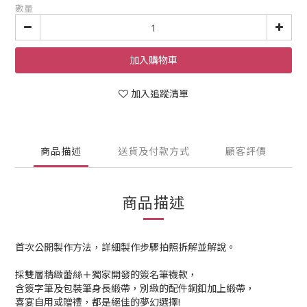
數量
加入購物車
加入追蹤清單
商品描述
送貨及付款方式
顧客評價
商品描述
首次公開製作方法，詳細製作步驟拍照拆解並解說。
採雙層精緻蕾絲＋獨家開發的簽名筆襪款，
含簽字筆及包裝筆身長緞帶，別緻的配件銅釦加上緞帶，
喜宴自用或贈禮，都是絕佳的夢幻選擇!