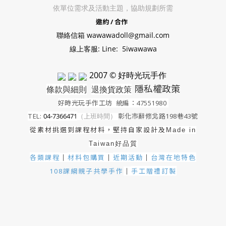
依單位需求及活動主題，協助規劃所需
邀約 / 合作
聯絡信箱 wawawadoll@gmail.com
線上客服: Line: 5iwawawa
2007 © 好時光玩手作
隱私權政策
條款與細則
退換貨政策
好時光玩手作工坊
統編：47551980
TEL:
04-7366471
（上班時間）
彰化市辭修北路198巷43號
從素材挑選到課程材料，堅持自家設計及
Made in
Taiwan好品質
各類課程
材料包購買
近期活動
｜
台灣在地特色
｜
｜
手工贈禮訂製
108課綱親子共學手作
｜