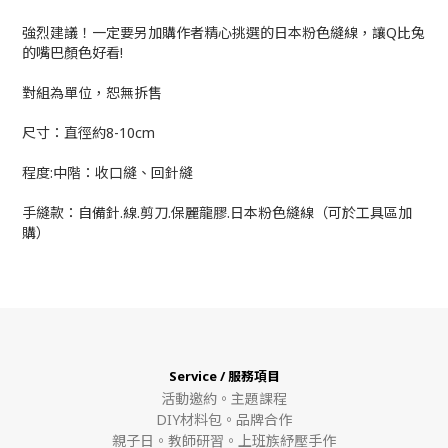
強烈建議！一定要另加購作者精心挑選的日本粉色縫線，讓Q比兔
的嘴巴顏色好看!
對組為單位，恕無拆售
尺寸：直徑約8-10cm
程度:中階：收口縫、回針縫
手縫款：自備針.線.剪刀.保麗龍膠.日本粉色縫線（可於工具區加
購）
Service / 服務項目
活動邀約。
主題課程
DIY材料包。
品牌合作
親子日。教師研習。上班族紓壓手作