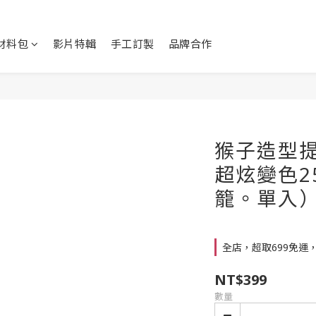
Y材料包
影片特輯
手工訂製
品牌合作
猴子造型提
超炫變色2
籠。單入
全店，超取699免運
NT$399
數量