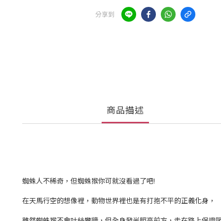
分享到
商品描述
蜘蛛人不稀奇，但蜘蛛猴你可就沒看過了吧!
在天馬行空的想像裡，動物世界裡也是有打抱不平的正義化身，
雖然蜘蛛猴不會吐絲攀牆，但全身發光照亮前方，走在路上保證