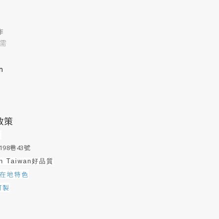
作
需
m
政策
0
98巷43號
in Taiwan好品質
在地特色
訂製