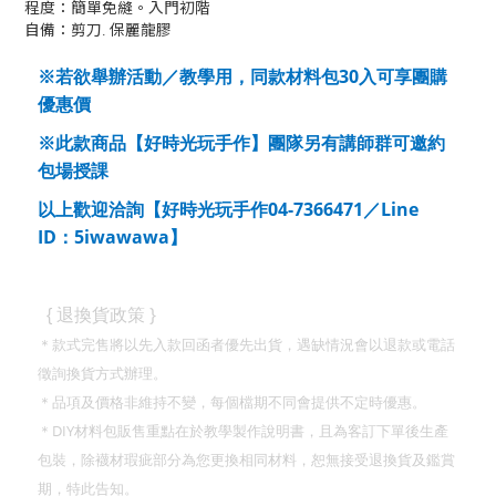
程度：簡單免縫。入門初階
自備：剪刀. 保麗龍膠
30
※若欲舉辦活動／教學用，同款材料包
入可享團購
優惠價
※此款商品【好時光玩手作】團隊另有講師群可邀約
包場授課
04-7366471
Line
以上歡迎洽詢【好時光玩手作
／
ID
5iwawawa
：
】
}
{
退換貨政策
＊款式完售將以先入款回函者優先出貨，遇缺情況會以退款或電話
徵詢換貨方式辦理。
＊品項及價格非維持不變，每個檔期不同會提供不定時優惠。
DIY
＊
材料包販售重點在於教學製作說明書，且為客訂下單後生產
包裝，除襪材瑕疵部分為您更換相同材料，恕無接受退換貨及鑑賞
期，特此告知。