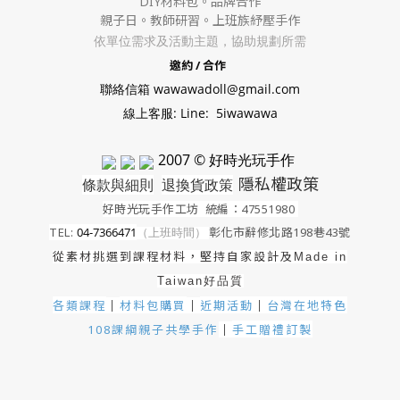
DIY材料包。
品牌合作
親子日。教師研習。上班族紓壓手作
依單位需求及活動主題，協助規劃所需
邀約 / 合作
聯絡信箱 wawawadoll@gmail.com
線上客服: Line: 5iwawawa
2007 © 好時光玩手作
隱私權政策
條款與細則
退換貨政策
好時光玩手作工坊
統編：47551980
TEL:
04-7366471
（上班時間）
彰化市辭修北路198巷43號
從素材挑選到課程材料，堅持自家設計及
Made in
Taiwan好品質
各類課程
材料包購買
近期活動
｜
台灣在地特色
｜
｜
手工贈禮訂製
108課綱親子共學手作
｜