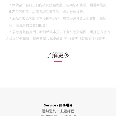
＊到貨後，請於三日內確認清點商品，逾期恕不受理。團購商品提
供乙份說明書。說明書請妥善保管，遺失恕無補發。
＊成品訂製為客訂下單後排單製作，無接受退換貨及鑑賞期，請留
意！
感謝您的喜愛與配合
!
＊若您有其他疑問，歡迎點選本頁右下角紅色對話圈，選擇您方便的
方式與我們聯繫。我們將儘快為您解答
^^
好時光祝您擁有美好時光～
了解更多
Service / 服務項目
活動邀約。
主題課程