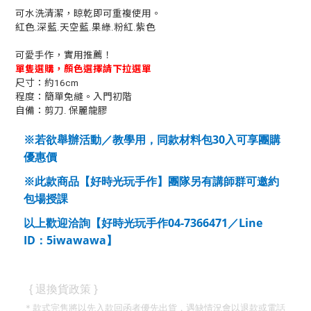
可水洗清潔，晾乾即可重複使用。
紅色.深藍.天空藍.果綠.粉紅.紫色
可愛手作，實用推薦！
單隻選購，顏色選擇請下拉選單
尺寸：約16cm
程度：簡單免縫。入門初階
自備：剪刀. 保麗龍膠
30
※若欲舉辦活動／教學用，同款材料包
入可享團購
優惠價
※此款商品【好時光玩手作】團隊另有講師群可邀約
包場授課
04-7366471
Line
以上歡迎洽詢【好時光玩手作
／
ID
5iwawawa
：
】
}
{
退換貨政策
＊款式完售將以先入款回函者優先出貨，遇缺情況會以退款或電話