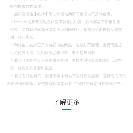
徵詢換貨方式辦理。
＊品項及價格非維持不變，每個檔期不同會提供不定時優惠。
DIY
＊
材料包販售重點在於教學製作說明書，且為客訂下單後生產
包裝，除襪材瑕疵部分為您更換相同材料，恕無接受退換貨及鑑賞
期，特此告知。
＊到貨後，請於三日內確認清點商品，逾期恕不受理。團購商品提
供乙份說明書。說明書請妥善保管，遺失恕無補發。
＊成品訂製為客訂下單後排單製作，無接受退換貨及鑑賞期，請留
意！
感謝您的喜愛與配合
!
＊若您有其他疑問，歡迎點選本頁右下角紅色對話圈，選擇您方便的
方式與我們聯繫。我們將儘快為您解答
^^
好時光祝您擁有美好時光～
了解更多