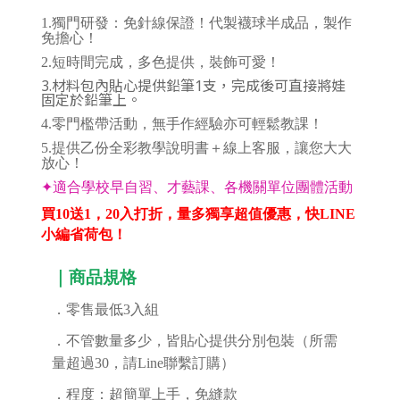
1.
獨門研發：免針線保證！代製襪球半成品，製作
免擔心！
2.
短時間完成，多色提供，裝飾可愛！
3.材料包內貼心提供鉛筆1支，完成後可直接將娃
固定於鉛筆上。
4.
零門檻帶活動，無手作經驗亦可輕鬆教課！
5.提供乙份全彩教學說明書＋線上客服，讓您大大
放心！
✦
適合學校早自習、才藝課、各機關單位團體活動
買10送1，20入打折，量多獨享超值優惠，快LINE
小編省荷包！
｜商品規格
．零售最低3入組
．不管數量多少，皆貼心提供分別包裝（所需
量超過30，請Line聯繫訂購）
．程度：超簡單上手，免縫款