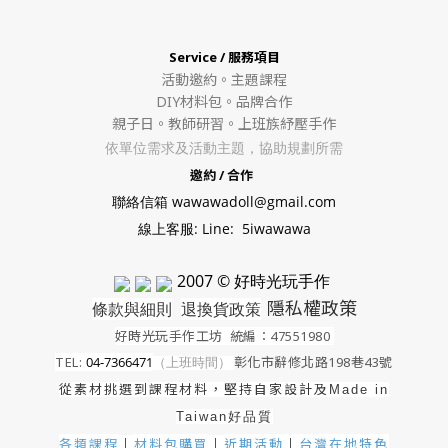
Service / 服務項目
活動邀約。
主題課程
DIY材料包。
品牌合作
親子日。教師研習。上班族紓壓手作
依單位需求及活動主題，協助規劃所需
邀約 / 合作
聯絡信箱 wawawadoll@gmail.com
線上客服: Line: 5iwawawa
2007 © 好時光玩手作
隱私權政策
條款與細則
退換貨政策
好時光玩手作工坊
統編：47551980
TEL:
04-7366471
（上班時間）
彰化市辭修北路198巷43號
從素材挑選到課程材料，堅持自家設計及
Made in
Taiwan好品質
各類課程
材料包購買
近期活動
｜
台灣在地特色
｜
｜