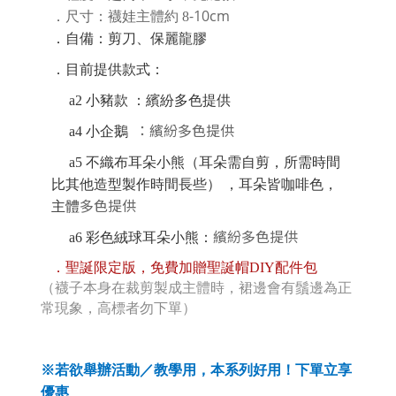
-10cm
．
尺寸：襪娃主體約 8
．
自備：剪刀、保麗龍膠
．目前提供款式：
a2 小豬款 ：繽紛多色提供
：
繽紛多色提供
a4 小企鵝
a5 不織布耳朵小熊（耳朵需自剪，所需時間
比其他造型製作時間長些） ，耳朵皆咖啡色，
多色提供
主體
繽紛多色提供
a6 彩色絨球耳朵小熊：
．聖誕限定版，免費加贈聖誕帽DIY配件包
（襪子本身在裁剪製成主體時，裙邊會有鬚邊為正
常現象，高標者勿下單）
※若欲舉辦活動／教學用，本系列好用！下單立享
優惠