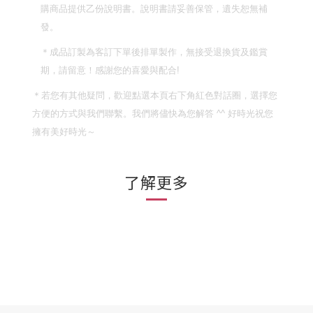
購商品提供乙份說明書。說明書請妥善保管，遺失恕無補
發。
＊成品訂製為客訂下單後排單製作，無接受退換貨及鑑賞
期，請留意！
感謝您的喜愛與配合
!
＊若您有其他疑問，歡迎點選本頁右下角紅色對話圈，選擇您
方便的方式與我們聯繫。我們將儘快為您解答
^^
好時光祝您
擁有美好時光～
了解更多