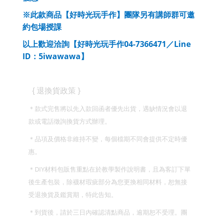
※此款商品【好時光玩手作】團隊另有講師群可邀
約包場授課
04-7366471
Line
以上歡迎洽詢【好時光玩手作
／
ID
5iwawawa
：
】
}
{
退換貨政策
＊款式完售將以先入款回函者優先出貨，遇缺情況會以退
款或電話徵詢換貨方式辦理。
＊品項及價格非維持不變，每個檔期不同會提供不定時優
惠。
DIY
＊
材料包販售重點在於教學製作說明書，且為客訂下單
後生產包裝，除襪材瑕疵部分為您更換相同材料，恕無接
受退換貨及鑑賞期，特此告知。
＊到貨後，請於三日內確認清點商品，逾期恕不受理。團