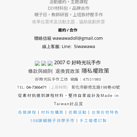
活動邀約。
主題課程
DIY材料包。
品牌合作
親子日。教師研習。上班族紓壓手作
依單位需求及活動主題，協助規劃所需
邀約 / 合作
聯絡信箱 wawawadoll@gmail.com
線上客服: Line: 5iwawawa
2007 © 好時光玩手作
隱私權政策
條款與細則
退換貨政策
好時光玩手作工坊
統編：47551980
TEL:
04-7366471
（上班時間）
彰化市辭修北路198巷43號
從素材挑選到課程材料，堅持自家設計及
Made in
Taiwan好品質
各類課程
材料包購買
近期活動
｜
台灣在地特色
｜
｜
手工贈禮訂製
108課綱親子共學手作
｜