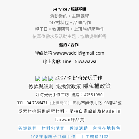
Service / 服務項目
活動邀約。
主題課程
DIY材料包。
品牌合作
親子日。教師研習。上班族紓壓手作
依單位需求及活動主題，協助規劃所需
邀約 / 合作
聯絡信箱 wawawadoll@gmail.com
線上客服: Line: 5iwawawa
2007 © 好時光玩手作
隱私權政策
條款與細則
退換貨政策
好時光玩手作工坊
統編：47551980
TEL:
04-7366471
（上班時間）
彰化市辭修北路198巷43號
從素材挑選到課程材料，堅持自家設計及
Made in
Taiwan好品質
各類課程
材料包購買
近期活動
｜
台灣在地特色
｜
｜
手工贈禮訂製
108課綱親子共學手作
｜