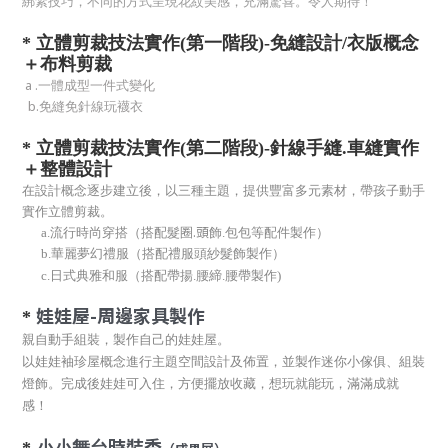
綁紮技巧，不同的方式呈現花紋美感，充滿驚喜。令人期待！
*
立體剪裁技法實作(第一階段)-免縫設計/衣版概念
＋布料剪裁
a .
一體成型一件式變化
b.
免縫免針線玩襪衣
*
立體剪裁技法實作(第二階段)-針線手縫.車縫實作
＋整體設計
在設計概念逐步建立後，以三種主題，提供豐富多元素材，帶孩子動手
實作立體剪裁。
.頭
a.
流行時尚穿搭（搭配髮圈
飾.包包等配件製作）
b.
華麗夢幻禮服（搭配禮服頭紗髮飾製作）
c.
日式典雅和服（搭配帶揚.腰締.腰帶製作)
娃娃屋
-
周邊家具製作
*
親自動手組裝，
製作自己的娃娃屋。
以娃娃袖珍屋概念進行主題空間設計及佈置，並製作迷你小傢俱、組裝
燈飾。完成後娃娃可入住，方便擺放收藏，想玩就能玩，滿滿成就
感！
時裝秀