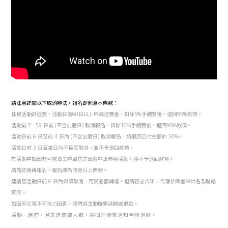
請注意詳閱以下取消辦法，報名即同意本條款：
任何活動欲退費，活動日前60日以上申請退費者，扣除5%手續費後，退回95%款項。
活動前 7 - 59 日前 (不含出發日) 取消報名，扣除10%手續費後，退回90%款項。
活動日前 6 日至前 4 日內 (不含出發日) 取消報名，將退回已付金額的 50%。
活動日前 3 日至當日內不接受取消，並不予退回款項。
於活動中如因非可究責主辦單位之因素中止參與活動，將不予退回款項。
請確認後再報名，報名即為同意以上條款。
建議您活動日前 6 日內如須取消，可將名額轉讓。但請務必告知：代理參與者的姓名及聯絡
資訊。
如因天災等不可抗力因素，我們將主動聯繫延期或退款。
活動一週前，若未達開課人數，將個別聯繫通知全額退款。