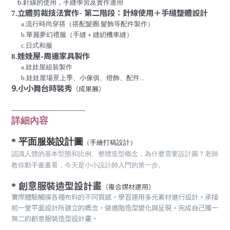
b.
針線的使用，手縫學習及實作運用
立體剪裁技法實作
-
第二階段：
針線使用＋手縫整體設計
7.
.
a.流行時尚穿搭（搭配髮圈
髮飾等配件製作）
b.華麗夢幻禮服（手縫＋縫紉機車縫）
c.日式和服
娃娃屋
-
周邊家具製作
8.
a.
娃娃屋組裝製作
b.
娃娃屋場景上季、小傢俱、燈飾、配件...
9.
小小舞台
時裝秀
（成果展）
------------------------------------
詳細內容
* 平面服裝設計圖
（手繪打稿設計）
認識
人
體
的基本型
態
和比例、整體造型概念
，為什麼需要設計圖？老師
教你
動
手
畫畫
看，今天是小小設計師入門的第一步。
創意服裝造型設計畫
*
（複合媒材運用）
實際體驗觸摸各種布料的不同質感，學習運用多元素材進行設計。承接
前一堂平面設計所建立的概念，做進階造型變化與呈現。完成自己獨一
無二的創意服裝造型設計畫。