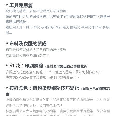
*
工具運用篇
縫紉機的構造、多種功能運用介紹及體驗。
請縫紉老師介紹縫紉機構造，現場操作示範縫紉機的多種技巧，讓孩子
實際進行體驗。
.
.
.
.
.
.
.
.
縫紉用工具：剪刀
布尺
各種針線
珠針
輪刀
曲線尺
專用尺
水消筆
拆線
…
器
布料及衣服的製成
*
布料是如何製成的？了解布料的製作流程
衣服是如何由布料開始製作？
：印刷體驗
*
印 花
（設計及印製出自己專屬花色）
衣服上的花色怎麼來的呢？一件T恤上的圖案，要如何製作出來？
專業講師帶孩子實作及體驗，親手印製專屬花色。
布料染色：植物染與綁紮技巧變化
*
（創造自己的獨家花
色）
衣服的顏色和花色怎麼來的呢？我想要與眾不同的布料花色，該如何創
造呢？
除了印刷之外，如何染色上色？
特別挑選來自大自然無毒的植物染，讓孩子實際動手玩藍染，學習各種