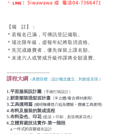
5iwawawa
或
電洽04-7366471
└
LINE：
【備
註】：
＊若報名已滿，可傳訊登記備取。
＊場次限年級，虛報年紀將取消資格。
＊先完成繳費者，優先保留上課名額。
＊未達六人或警戒升級停課將全額退費。
------------------------------------
課程大綱
（具體目標：設計概念建立，到創造呈現 ）
1.
平面服裝設計圖
（手繪打稿設計）
創意服裝造型設計畫
2.
（半立體
/
複合媒材運用）
工具運用篇
3.
(
縫紉機構造介紹及體驗、週邊工具運用
)
4.
布料及服裝的製成流程
5.布料染色、印花
(
藍染＋印刷
，創造獨家花色）
6.
立體剪裁技法實作-第一階段
a.一件式的百變
襪衣設計