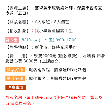
：
藝術美學服裝設計師 - 深度學習冬夏
【課程主題】
令營（五日）
：6
人成班，8人滿班
【開放名額】
小學及至國高中生
：
限
【招收對象】
夏令營
8/10-14 (一～五) 9:00-17:00
：彰化市。好時光玩手作
【教學地點】
：
學費9000元 (匯款繳費) ，
材料費.用餐
【費 用】
及點心費 3000元（上課繳交）
獨享好康
：
報名兩課程，
贈襪娃DIY材料包
揪伴好康
：
揪伴報名，各贈
襪娃DIY材料包
注
意事項
欲
報名勿下單！請先Line洽詢是否還有名額，幫您以
Line處理報名。