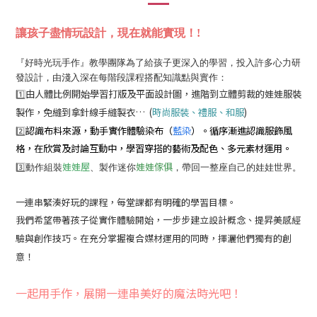
讓孩子盡情玩設計，現在就能實現！!
『好時光玩手作』教學團隊為了給孩子更深入的學習，投入許多心力研
發設計，由淺入深在每階段課程搭配知識點與實作：
由人體比例開始學習打版及平面設計圖，進階到立體剪裁的娃娃服裝
1️⃣
製作，免縫到拿針線手縫製衣… (
)
時尚服裝、禮服、和服
藍染
認識布料來源，動手實作體驗染布（
）。循序漸進認識服飾風
2️⃣
格，在欣賞及討論互動中，學習穿搭的藝術及配色、多元素材運用。
娃娃屋
娃娃傢俱
3️⃣
動作組裝
、製作迷你
，帶回一整座自己的娃娃世界。
一連串緊湊好玩的課程，每堂課都有明確的學習目標。
我們希望帶著孩子從實作體驗開始，一步步建立設計概念、提昇美感經
在充分掌握複合媒材運用的同時，揮灑他們獨有的創
驗與創作技巧。
意！
一起用手作，展開一連串美好的魔法時光吧！