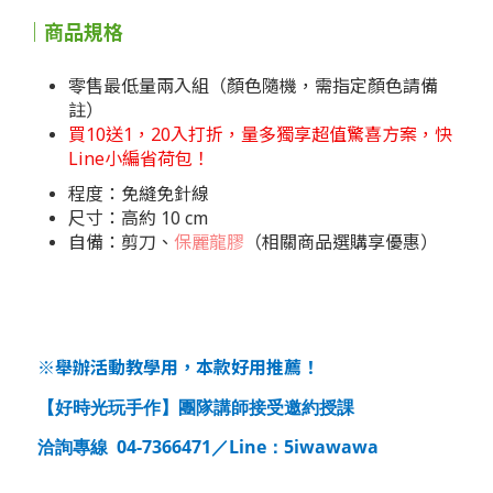
｜商品規格
零售最低量兩入組（顏色隨機，需指定顏色請備
註）
買10送1，20入打折，量多獨享超值驚喜方案，快
Line小編省荷包！
程度：免縫免針線
尺寸：高約 10 cm
自備：剪刀、
保麗龍膠
（相關商品選購享優惠）
※舉辦活動教學用，本款好用推薦！
【好時光玩手作】團隊講師接受邀約授課
04-7366471
Line
5iwawawa
洽詢專線
／
：