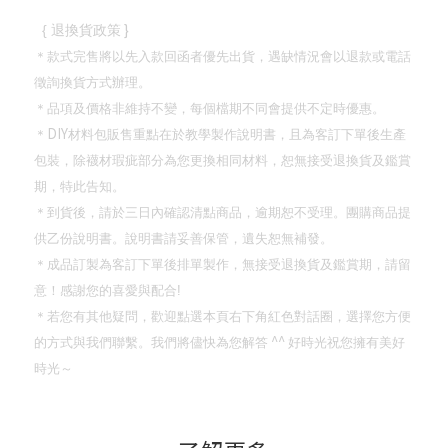
}
{
退換貨政策
＊款式完售將以先入款回函者優先出貨，遇缺情況會以退款或電話
徵詢換貨方式辦理。
＊品項及價格非維持不變，每個檔期不同會提供不定時優惠。
DIY
＊
材料包販售重點在於教學製作說明書，且為客訂下單後生產
包裝，除襪材瑕疵部分為您更換相同材料，恕無接受退換貨及鑑賞
期，特此告知。
＊到貨後，請於三日內確認清點商品，逾期恕不受理。團購商品提
供乙份說明書。說明書請妥善保管，遺失恕無補發。
＊成品訂製為客訂下單後排單製作，無接受退換貨及鑑賞期，請留
意！
感謝您的喜愛與配合
!
＊若您有其他疑問，歡迎點選本頁右下角紅色對話圈，選擇您方便
^^
的方式與我們聯繫。我們將儘快為您解答
好時光祝您擁有美好
時光～