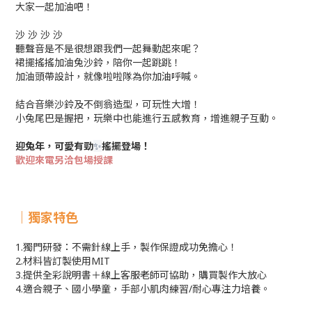
大家一起加油吧！
沙 沙 沙 沙
聽聲音是不是很想跟我們一起舞動起來呢？
裙擺搖搖加油兔沙鈴，陪你一起跳跳！
加油頭帶設計，就像啦啦隊為你加油呼喊。
結合音樂沙鈴及不倒翁造型，可玩性大增！
小兔尾巴是握把，玩樂中也能進行五感教育，增進親子互動。
迎兔年，可愛有勁
搖擺登場！
✨
歡迎來電另洽包場授課
｜獨家特色
1.獨門研發：不需針線上手，製作保證成功免擔心！
2.材料皆訂製使用MIT
3.提供全彩說明書＋線上客服老師可協助，購買製作大放心
4.適合親子、國小學童，手部小肌肉練習/耐心專注力培養。