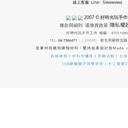
線上客服: Line: 5iwawawa
2007 © 好時光玩手作
隱私權
條款與細則
退換貨政策
好時光玩手作工坊
統編：4755198
TEL:
04-7366471
（上班時間）
彰化市辭修北路1
從素材挑選到課程材料，堅持自家設計及
Made 
各類課程
材料包購買
近期活動
｜
台灣
｜
｜
手工贈禮
108課綱親子共學手作
｜