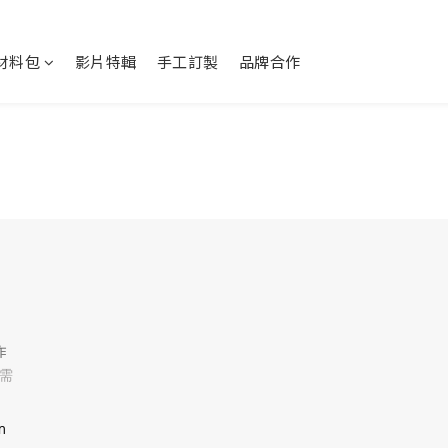
Y材料包
影片特輯
手工訂製
品牌合作
作
需
m