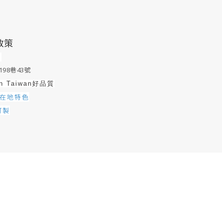
政策
0
98巷43號
in Taiwan好品質
在地特色
訂製