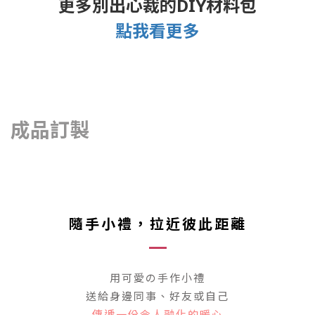
更多別出心裁的DIY材料包
點我看更多
成品訂製
隨手小禮
，拉近彼此距離
用可愛の手作小禮
送給身邊同事、好友或自己
傳遞一份令人融化的暖心