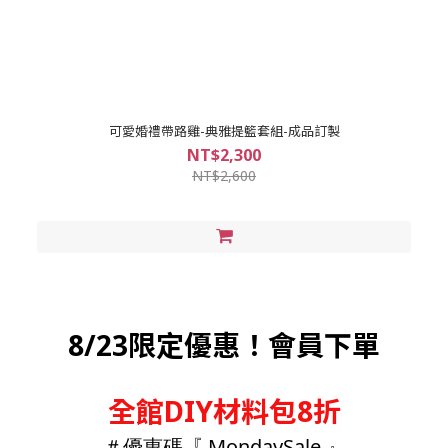
可愛婚禮帶路雞-典雅提籃套組-成品訂製
NT$2,300
NT$2,600
8/23限定優惠！會員下單
全館DIY材料包8折
＃優惠碼
『 MondaySale 』