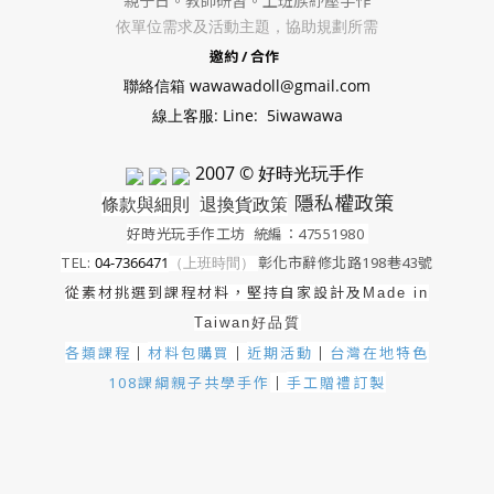
親子日。教師研習。上班族紓壓手作
依單位需求及活動主題，協助規劃所需
邀約 / 合作
聯絡信箱 wawawadoll@gmail.com
線上客服: Line: 5iwawawa
2007 © 好時光玩手作
隱私權政策
條款與細則
退換貨政策
好時光玩手作工坊
統編：47551980
TEL:
04-7366471
（上班時間）
彰化市辭修北路198巷43號
從素材挑選到課程材料，堅持自家設計及
Made in
Taiwan好品質
各類課程
材料包購買
近期活動
｜
台灣在地特色
｜
｜
手工贈禮訂製
108課綱親子共學手作
｜