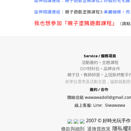
延伸閱讀連結：親子遊戲塗鴉課程2:好餓的毛毛蟲
延伸閱讀連結：
親子遊戲塗鴉課程3:
美麗蝴蝶。飛
我也想參加『親子塗鴉遊戲課程』
（請點
Service / 服務項目
活動邀約。
主題課程
DIY材料包。
品牌合作
親子日。教師研習。上班族紓壓手
依單位需求及活動主題，協助規劃所
邀約 / 合作
聯絡信箱 wawawadoll@gmail.co
線上客服: Line: 5iwawawa
2007 © 好時光玩手作
隱私權
條款與細則
退換貨政策