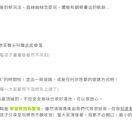
的新玩法，直線曲線怎麼玩，體驗和觀察畫出的軌跡...
子歡笑聲尖叫聲此起彼落
看孩子畫畫是截然不同的）
料"的時間啦！塗出一條道路，或是任何你想要的道路方式吧！
囉～大家都等不及想先上課了)
料是最頂級的，不但安全無味也很好清洗，可以很放心。
點是:
學習收拾與整理
。雖然清理善後由我們代勞很容易，但我
刻意
孩子只享受玩樂而不願收拾）當大家清理著，我都不必開口，最小