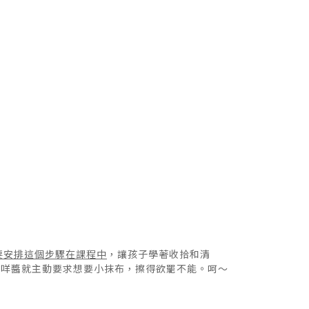
要安排這個步驟在課程中
，讓孩子學著收拾和清
的咩醬就主動要求想要小抹布，擦得欲罷不能。呵～