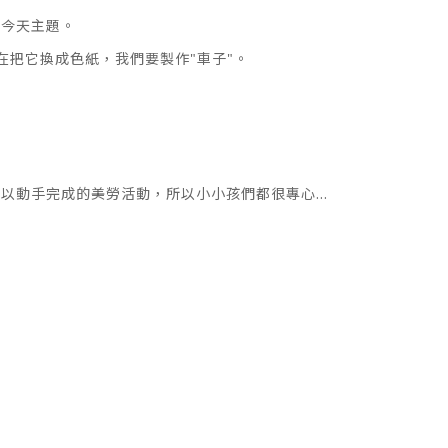
出今天主題。
在把它換成色紙，我們要製作"車子"。
動手完成的美勞活動，所以小小孩們都很專心...