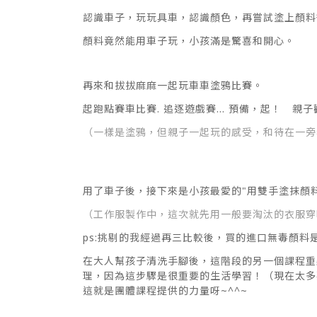
認識車子，玩玩具車，認識顏色，再嘗試塗上顏料後
顏料竟然能用車子玩，小孩滿是驚喜和開心。
再來和拔拔麻麻一起玩車車塗鴉比賽。
起跑點賽車比賽. 追逐遊戲賽... 預備，起！ 親
（一樣是塗鴉，但親子一起玩的感受，和待在一旁
用了車子後，接下來是小孩最愛的"用雙手塗抹顏
（工作服製作中，這次就先用一般要淘汰的衣服穿
ps:挑剔的我經過再三比較後，買的進口無毒顏
在大人幫孩子清洗手腳後，這階段的另一個課程重
理，因為這步驟是很重要的生活學習！（現在太多
這就是團體課程提供的力量呀~^^~