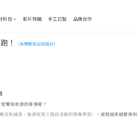
Y材料包
影片特輯
手工訂製
品牌合作
。跑！
（為學齡前幼兒設計）
戲
什麼驚險刺激的事情呢？
概念和練習，做課程第三階段活動的預備學習）
。過程越來越緊張刺