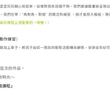
塗塗玩玩開心就結束，這樣對我來說還不夠，我們要讓圖畫紙呈現
我們在學："角對角，對摺" 的概念和練習 ，剛才是用大報紙，現
設計課程上很重要的一環喔！）
動作練習
）
路加上車子。將孩子由前一階段的動態活動轉為靜態，安排這年紀可以
成這次的作品。
動時光～
戲課程』