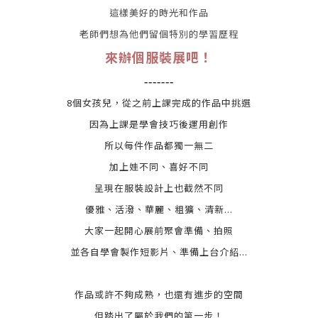
這樣美好的時光和作品
老師們想為他們留個特別的學習歷程
來辦個服裝展吧！
-------
8個女孩兒，從之前上課完成的作品中挑選
因為上課是學會技巧後運用創作
所以每件作品都獨一無二
加上娃不同、喜好不同
呈現在服裝設計上也截然不同
優雅、活潑、華麗、粗獷、清新...
大家一起開心展前聚會準備、拍照
並各自學會製作短影片、準備上台介紹...
作品或許不夠成熟，也還有進步的空間
但踏出了屬於我們的第一步！