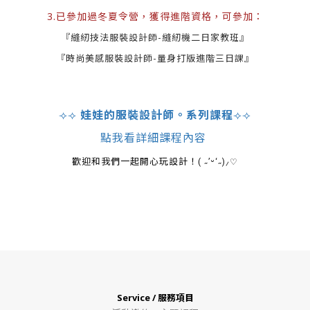
3.已參加過冬夏令營，獲得進階資格，可參加：
『縫紉技法服裝設計師-縫紉機二日家教班』
『時尚美感服裝設計師-量身打版進階三日課』
⟢⟢
娃娃的服裝設計師。系列課程
⟢⟢
點我看詳細課程內容
歡迎和我們一起開心玩設計！
( ˶’ᵕ‘˶)⸝‎
♡
Service / 服務項目