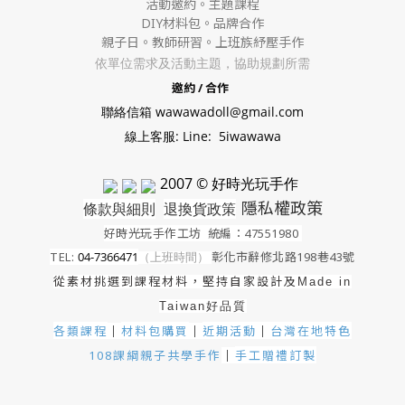
活動邀約。
主題課程
DIY材料包。
品牌合作
親子日。教師研習。上班族紓壓手作
依單位需求及活動主題，協助規劃所需
邀約 / 合作
聯絡信箱 wawawadoll@gmail.com
線上客服: Line: 5iwawawa
2007 © 好時光玩手作
隱私權政策
條款與細則
退換貨政策
好時光玩手作工坊
統編：47551980
TEL:
04-7366471
（上班時間）
彰化市辭修北路198巷43號
從素材挑選到課程材料，堅持自家設計及
Made in
Taiwan好品質
各類課程
材料包購買
近期活動
｜
台灣在地特色
｜
｜
手工贈禮訂製
108課綱親子共學手作
｜