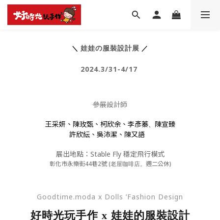
＼
娃娃の服裝設計展
／
2024.3/31-4/17
參展設計師
―――
王采妍、陳玫甄、柯欣余、李彥蓁
陳宣臻
、
許欣紜、吳沛潔、陳又語
展出地點：Stable Fly 穩定飛行模式
彰化市永樂街44巷2號 (
週二公休)
老屋咖啡店。
Goodtime.moda x Dolls ’Fashion Design
好時光玩手作 x 娃娃的服裝設計