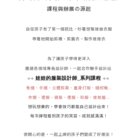
課程與辦展の源起
自從孩子有了第一個芭比，吵著想幫娃做衣服
帶著她開始剪襪、剪舊衣，製作娃娃衣
為了讓孩子學得更深入
邀請各領域專長設計師，一起合作
聯手設計出
娃娃的服裝設計師_系列課程
⟢⟢
⟢⟢
免縫、手縫、立體剪裁、量身打版、縫紉機...
休閒、禮服、褲裝、禮服、和服、娃娃屋...
想玩想要的，學會技巧都能自己設計出來！
每次課程看到孩子的笑容，成就感滿滿！
很開心的是，一起上課的孩子們變成了好朋友！