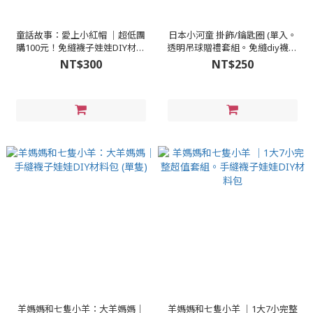
童話故事：愛上小紅帽 │超低團
日本小河童 掛飾/鑰匙圈 (單入。
購100元！免縫襪子娃娃DIY材料
透明吊球贈禮套組。免縫diy襪娃
包（超值優惠）
材料)
NT$300
NT$250
羊媽媽和七隻小羊：大羊媽媽│
羊媽媽和七隻小羊 │1大7小完整