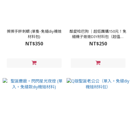
擦擦手胖刺蝟 (單隻-免縫diy襪娃
酷愛哈巴狗 │超低團購150元！免
材料包)
縫襪子娃娃DIY材料包（超值優
惠）
NT$350
NT$250