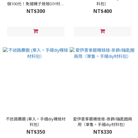
個100元！免縫襪子娃娃DIY材料
料包）
包（企鵝、麋鹿、北極熊）
NT$300
NT$400
不迷路麋鹿 (單入。手縫diy襪娃材
愛伊喜爹鹿襪娃娃-掛飾/鑰匙圈兩
料包）
用（單隻。手縫diy材料包）
NT$350
NT$330