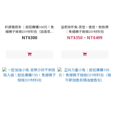
好運龍總來 │超低團購100元！免
溫柔陪伴兔-夜燈。提燈。抱抱偶
縫襪子娃娃DIY材料包（加香氛精
│免縫襪子娃娃DIY材料包
油變香包）
NT$300
NT$350 ~ NT$499