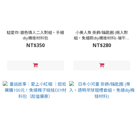
蛙愛你-銀色情人二入對組。手縫
小美人魚 掛飾/鑰匙圈 (兩入對
diy襪娃材料包
組。免縫款diy襪娃材料)-端午香
包娃
NT$350
NT$280