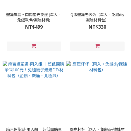
聖誕麋鹿。閃閃星光夜燈 (單入。
Q版聖誕老公公（單入。免縫diy
免縫款diy襪娃材料)
襪娃材料包）
NT$499
NT$330
麻吉過聖誕-兩入組 │超低團購單
麋鹿杯杯（兩入。免縫diy襪娃材