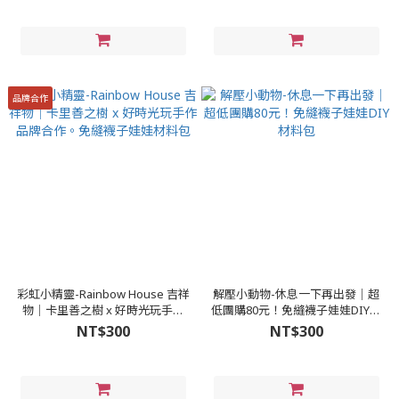
品牌合作
彩虹小精靈-Rainbow House 吉祥
解壓小動物-休息一下再出發│超
物│卡里善之樹 x 好時光玩手作
低團購80元！免縫襪子娃娃DIY材
品牌合作。免縫襪子娃娃材料包
料包
NT$300
NT$300