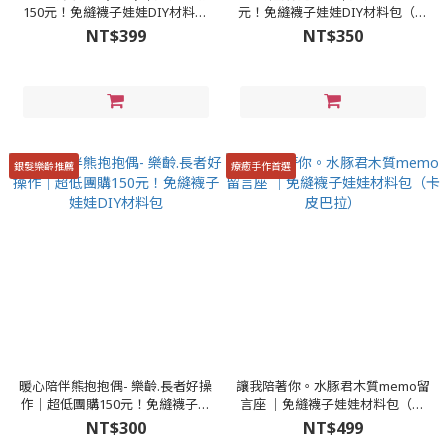
150元！免縫襪子娃娃DIY材料包
元！免縫襪子娃娃DIY材料包（加
（加香氛精油變香包）
香氛精油變香包）
NT$399
NT$350
銀髮樂齡推薦
療癒手作首選
暖心陪伴熊抱抱偶- 樂齡.長者好操
讓我陪著你。水豚君木質memo留
作│超低團購150元！免縫襪子娃
言座 │免縫襪子娃娃材料包（卡
娃DIY材料包
皮巴拉）
NT$300
NT$499