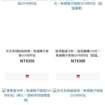
天天有錢鼠抱抱偶│免縫襪子娃
搖滾聖誕沙鈴 │超低團購150元！
娃DIY材料包
免縫襪子娃娃DIY材料包（超值優
惠）
NT$350
NT$300