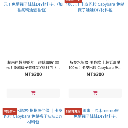
蛇來運轉 迎蛇年│超低團購100
解憂水豚君-隨身款 │超低團購
元！免縫襪子娃娃DIY材料包（加
100元！卡皮巴拉 Capybara 免縫
香氛精油變香包）
襪子娃娃DIY材料包
NT$300
NT$300
可愛第一
財運旺旺來