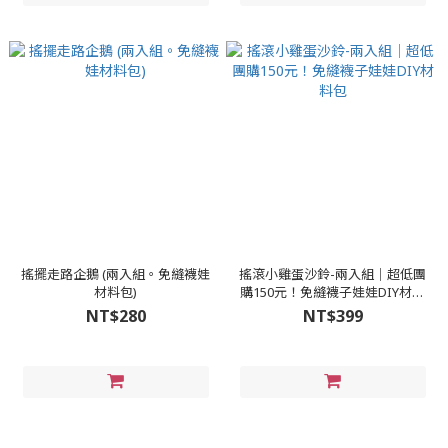
搖擺走路企鵝 (兩入組。免縫襪娃
搖滾小雞蛋沙鈴-兩入組│超低團
材料包)
購150元！免縫襪子娃娃DIY材料
包
NT$280
NT$399