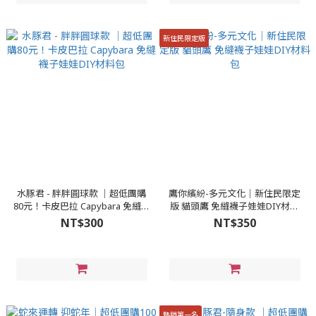
新住民限定版
水豚君 - 胖胖圓球款 │超低團購
鷹你繽紛-多元文化│新住民限定
80元！卡皮巴拉 Capybara 免縫襪
版 貓頭鷹 免縫襪子娃娃DIY材料
子娃娃DIY材料包
包
NT$300
NT$350
熱銷第一名