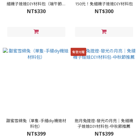
縫襪子娃娃DIY材料包（端午節加
150元！免縫襪子娃娃DIY材料包
香氛精油變香包）
NT$330
NT$300
會發光喔
甜蜜雪綿兔（單隻-手縫diy襪娃材
抱月兔提燈-發光の月亮│免縫襪
料包）
子娃娃DIY材料包-中秋節推薦
NT$399
NT$399