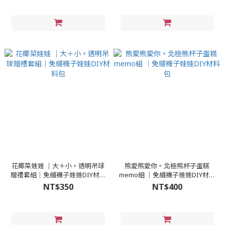
花椰菜娃娃 │大＋小。透明吊球
熊愛熊愛你。北極熊杯子蛋糕
贈禮套組│免縫襪子娃娃DIY材料
memo組 │免縫襪子娃娃DIY材料
包
包
NT$350
NT$400