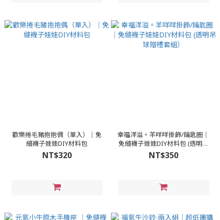
歡樂捲毛豬抱抱偶（單入）│免
幸福洋溢。羊咩咩掛飾/鑰匙圈│
縫襪子娃娃DIY材料包
免縫襪子娃娃DIY材料包 (透明吊
球贈禮套組）
NT$320
NT$350