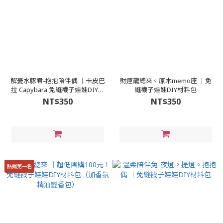
解憂水豚君-抱抱陪伴偶 │卡皮巴
財運龍總來。原木memo座 │免
拉 Capybara 免縫襪子娃娃DIY材
縫襪子娃娃DIY材料包
料包
NT$350
NT$350
熱銷第一名