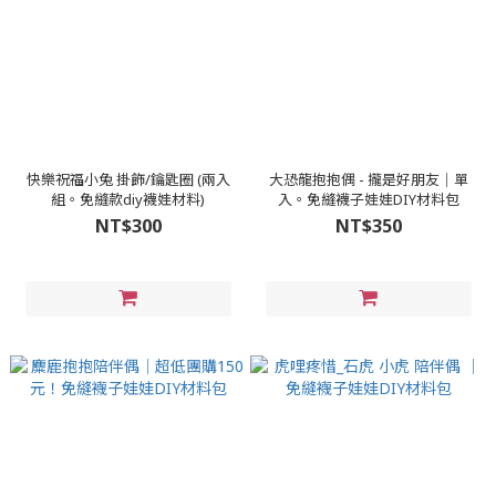
快樂祝福小兔 掛飾/鑰匙圈 (兩入
大恐龍抱抱偶 - 攏是好朋友│單
組。免縫款diy襪娃材料)
入。免縫襪子娃娃DIY材料包
NT$300
NT$350