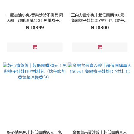
一起加油小兔-音樂沙鈴不倒翁 兩
正向力量小兔│超低團購100元！
入組│超低團購150！免縫襪子娃
免縫襪子娃娃DIY材料包（端午節
娃DIY材料包
加香氛精油變香包）
NT$399
NT$300
好心情兔兔│超低團購80元！免
金銀鼠來寶沙鈴│超低團購單入