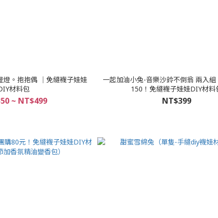
提燈。抱抱偶 │免縫襪子娃娃
一起加油小兔-音樂沙鈴不倒翁 兩入
DIY材料包
150！免縫襪子娃娃DIY材料
50 ~ NT$499
NT$399