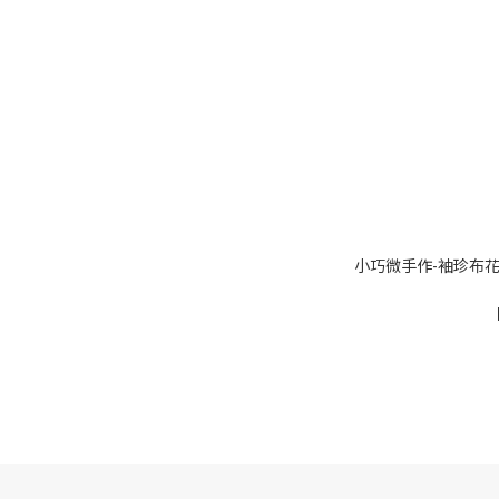
小巧微手作-袖珍布花小