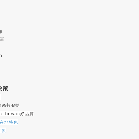
作
需
m
政策
0
98巷43號
in Taiwan好品質
在地特色
訂製