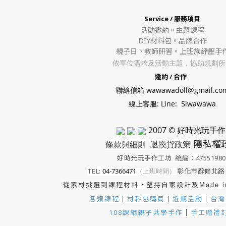
Service / 服務項目
活動邀約。
主題課程
DIY材料包。
品牌合作
親子日。教師研習。上班族紓壓手
依單位需求及活動主題，協助規劃所
邀約 / 合作
聯絡信箱 wawawadoll@gmail.co
線上客服: Line: 5iwawawa
2007 © 好時光玩手作
隱私權
條款與細則
退換貨政策
好時光玩手作工坊
統編：4755198
TEL:
04-7366471
（上班時間）
彰化市辭修北路1
從素材挑選到課程材料，堅持自家設計及
Made 
各類課程
材料包購買
近期活動
｜
台灣
｜
｜
手工贈禮
108課綱親子共學手作
｜