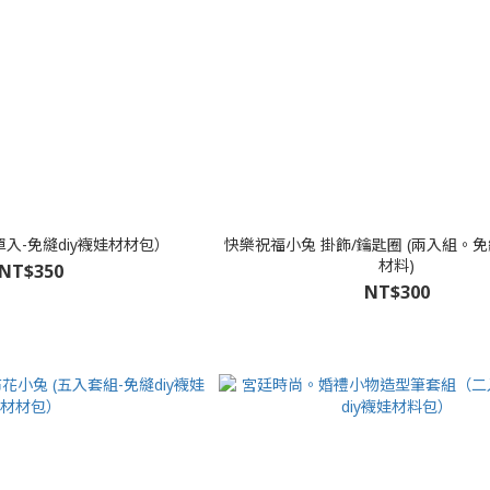
單入-免縫diy襪娃材材包）
快樂祝福小兔 掛飾/鑰匙圈 (兩入組。免
材料)
NT$350
NT$300