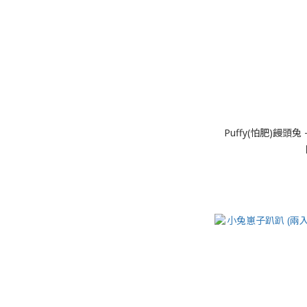
Puffy(怕肥)饅頭