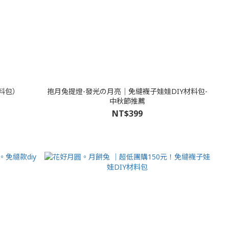
材料包）
抱月兔提燈-發光の月亮│免縫襪子娃娃DIY材料包-
中秋節推薦
NT$399