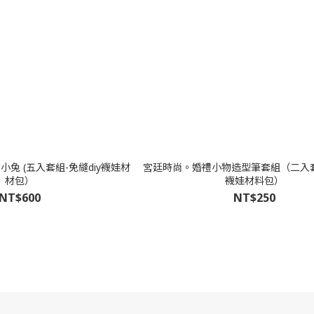
兔 (五入套組-免縫diy襪娃材
宮廷時尚。婚禮小物造型筆套組（二入套組
材包）
襪娃材料包）
NT$600
NT$250