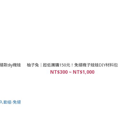
縫款diy襪娃
柚子兔│超低團購150元！免縫襪子娃娃DIY材料包
NT$300 ~ NT$1,000