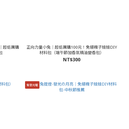
組│超低團購
正向力量小兔│超低團購100元！免縫襪子娃娃DIY
包
材料包（端午節加香氛精油變香包）
NT$300
會發光喔