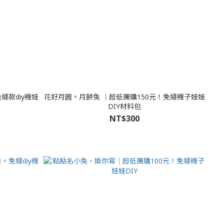
縫款diy襪娃
花好月圓。月餅兔 │超低團購150元！免縫襪子娃娃
DIY材料包
NT$300