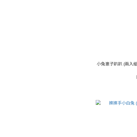
小兔崽子趴趴 (兩入