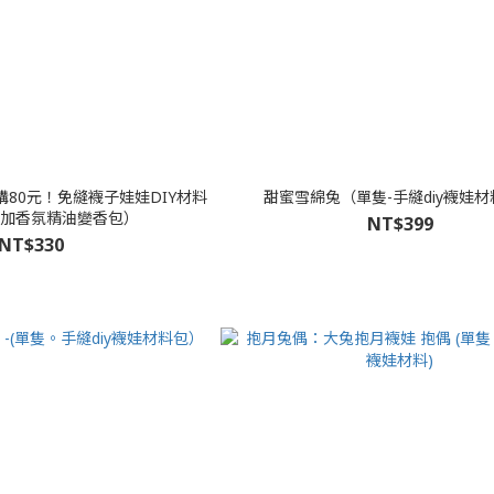
80元！免縫襪子娃娃DIY材料
甜蜜雪綿兔（單隻-手縫diy襪娃
加香氛精油變香包）
NT$399
NT$330