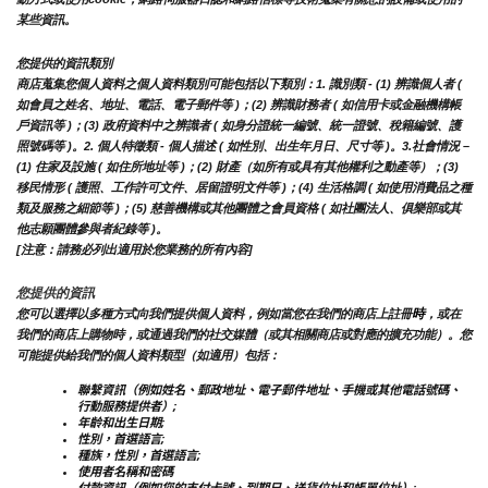
某些資訊。
您提供的資訊類別
商店蒐集您個人資料之個人資料類別可能包括以下類別：1. 識別類 - (1) 辨識個人者 ( 
如會員之姓名、地址、電話、電子郵件等 )；(2) 辨識財務者 ( 如信用卡或金融機構帳
戶資訊等 )；(3) 政府資料中之辨識者 ( 如身分證統一編號、統一證號、稅籍編號、護
照號碼等 )。2. 個人特徵類 - 個人描述 ( 如性別、出生年月日、尺寸等 )。3.社會情況 – 
(1) 住家及設施 ( 如住所地址等 )；(2) 財產（如所有或具有其他權利之動產等）；(3) 
移民情形 ( 護照、工作許可文件、居留證明文件等 )；(4) 生活格調 ( 如使用消費品之種
類及服務之細節等 )；(5) 慈善機構或其他團體之會員資格 ( 如社團法人、俱樂部或其
他志願團體參與者紀錄等 )。
[注意：請務必列出適用於您業務的所有內容]
您提供的資訊
時
您可以選擇以多種方式向我們提供個人資料，例如當您在我們的商店上註冊
，或在
我們的商店上購物時，或通過我們的社交媒體（或其相關商店或對應的擴充功能）。您
可能提供給我們的個人資料類型（如適用）包括：
聯繫資訊（例如姓名、郵政地址、電子郵件地址、手機或其他電話號碼、
行動服務提供者）;
年齡和出生日期;
性別，首選語言;
種族，性別，首選語言;
使用者名稱和密碼
付款資訊（例如您的支付卡號、到期日、送貨位址和帳單位址）;