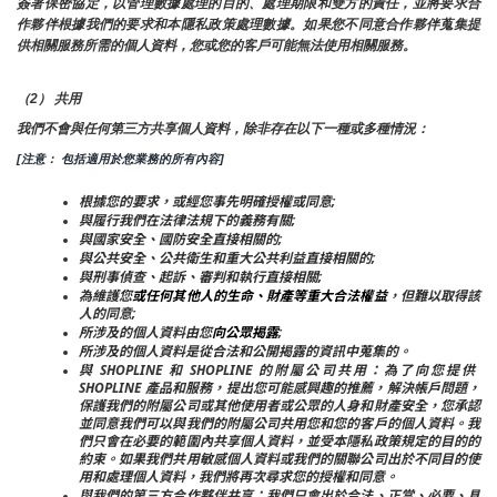
簽署保密協定，以管理數據處理的目的、處理期限和雙方的責任，並將要求合
作夥伴根據我們的要求和本隱私政策處理數據。如果您不同意合作夥伴蒐集提
供相關服務所需的個人資料，您或您的客戶可能無法使用相關服務。
（2） 共用
我們不會與任何第三方共享個人資料，除非存在以下一種或多種情況：
[注意： 包括適用於您業務的所有內容]
根據您的要求，或經您事先明確授權或同意;
與履行我們在法律法規下的義務有關;
與國家安全、國防安全直接相關的;
與公共安全、公共衛生和重大公共利益直接相關的;
與刑事偵查、起訴、審判和執行直接相關;
為維護您
或任何其他人的生命、財產等重大合法權益
，但難以取得該
人的同意;
所涉及的個人資料由您
向公眾揭露
;
所涉及的個人資料是從合法和公開揭露的資訊中蒐集的。
與 SHOPLINE 和 SHOPLINE 的附屬公司共用：為了向您提供 
SHOPLINE 產品和服務，提出您可能感興趣的推薦，解決帳戶問題，
保護我們的附屬公司或其他使用者或公眾的人身和財產安全，您承認
並同意我們可以與我們的附屬公司共用您和您的客戶的個人資料。我
們只會在必要的範圍內共享個人資料，並受本隱私政策規定的目的的
約束。如果我們共用敏感個人資料或我們的關聯公司出於不同目的使
用和處理個人資料，我們將再次尋求您的授權和同意。
與我們的第三方合作夥伴共享：我們只會出於合法、正當、必要、具