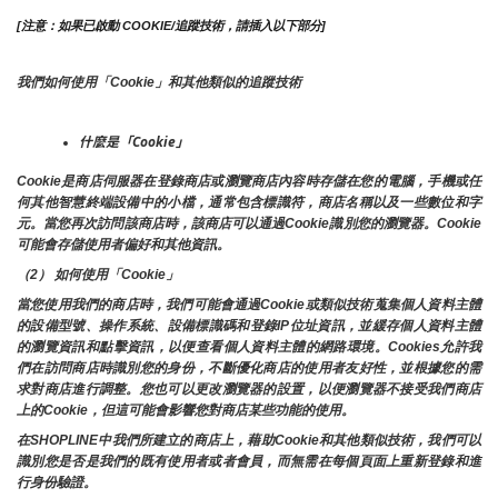
[注意：如果已啟動 COOKIE/追蹤技術，請插入以下部分]
我們如何使用「Cookie」和其他類似的追蹤技術
什麼是「Cookie」
Cookie是商店伺服器在登錄商店或瀏覽商店內容時存儲在您的電腦，手機或任
何其他智慧終端設備中的小檔，通常包含標識符，商店名稱以及一些數位和字
元。當您再次訪問該商店時，該商店可以通過Cookie識別您的瀏覽器。Cookie 
可能會存儲使用者偏好和其他資訊。
（2） 如何使用「Cookie」
當您使用我們的商店時，我們可能會通過Cookie或類似技術蒐集個人資料主體
的設備型號、操作系統、設備標識碼和登錄IP位址資訊，並緩存個人資料主體
的瀏覽資訊和點擊資訊，以便查看個人資料主體的網路環境。Cookies允許我
們在訪問商店時識別您的身份，不斷優化商店的使用者友好性，並根據您的需
求對商店進行調整。您也可以更改瀏覽器的設置，以便瀏覽器不接受我們商店
上的Cookie，但這可能會影響您對商店某些功能的使用。
在SHOPLINE中我們所建立的商店上，藉助Cookie和其他類似技術，我們可以
識別您是否是我們的既有使用者或者會員，而無需在每個頁面上重新登錄和進
行身份驗證。