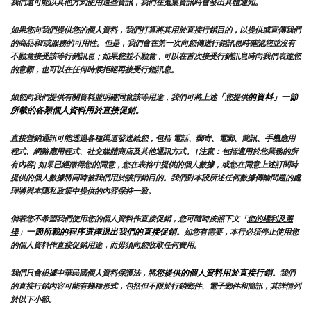
我們還可能以其他方式使用這些資訊，我們在蒐集資訊時會發出具體通知。
如果您向我們提供您的個人資料，我們打算將其用於直接行銷目的，以提供或宣傳我們
的商品和/或服務的可用性。但是，我們會在第一次向您傳送行銷訊息時確認您並沒有
不願意接受該等行銷訊息；如果您並不願意，可以在首次接受行銷訊息時向我們表達您
的意願，也可以在任何時候拒絕再接受行銷訊息。
「
的資料」一節
如您向我們提供有關資料並明確同意該等用途，我們可將上述
您提供
所載的各類個人資料用於直接促銷。
直接營銷通訊可能透過各種渠道發送給您，包括 電話、郵寄、電郵、簡訊、手機應用
程式、網路應用程式、社交媒體商店及其他通訊方式。 [注意：包括適用於您業務的所
有內容] 如果已經徵得您的同意，您在表格中提供的個人數據，或您在同意上述訂閱時
提供的個人數據將同時被我們用於該行銷目的。我們對本段所述任何數據傳輸問題的處
理將與本隱私政策中提供的內容保持一致。
倘若您不希望我們使用您的個人資料作直接促銷，您可隨時按照下文「
您的權利及選
」一節所載的程序選擇退出我們的直接促銷
擇
。如您有需要，本行必須停止使用您
的個人資料作直接促銷用途，而毋須向您收取任何費用。
您提供的個人資料用於直接行銷
我們只會根據中華民國個人資料保護法，將
。我們
的直接行銷內容可能有幾種形式，包括但不限於行銷郵件、電子郵件和簡訊，其詳情列
於以下小節。