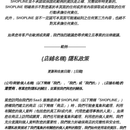
SHOPLINE並不承諾或保證此範例的資訊是正確、完整或即時更新的。 
SHOPLINE 明確表示不對您基於本頁面的任何或所有內容採取或未採取的任何
行動承擔任何責任。
此外， SHOPLINE 並不一定認可本頁面可能連結到之任何第三方內容，也絕不
對其承擔任何責任。
如果您有客戶在歐洲或美國，我們強烈建議您尋求獨立且專業的法律建議。
--------------範例----------------
{店鋪名稱} 隱私政策
更新和生效日期： [日期]
}的
{公司/商號/個人名稱}（以下簡稱「我們」，「我們」或「我們的」），{店舖名稱
運營商
，尊重您對隱私的關注，並重視我們與您的關係。 
當您訪問由我們的 SaaS 服務提供者 SHOPLINE（以下簡稱「SHOPLINE」）
授權我們建立的商店（以下簡稱「商店」）時，我們可能會蒐集和處理、利用
有關您的個人資料（包括您的員工和/或代表、代理您處理事務的人員）。如果
您在商店上訪問或購買，我們也可能會蒐集和處理、利用您的個人資料。我們
充分意識到個人資料對您的重要性，我們致力於確保商店的完整性和安全性。
本隱私政策描述了我們蒐集的有關您的個人資料的類型，我們如何使用這些資訊，我們