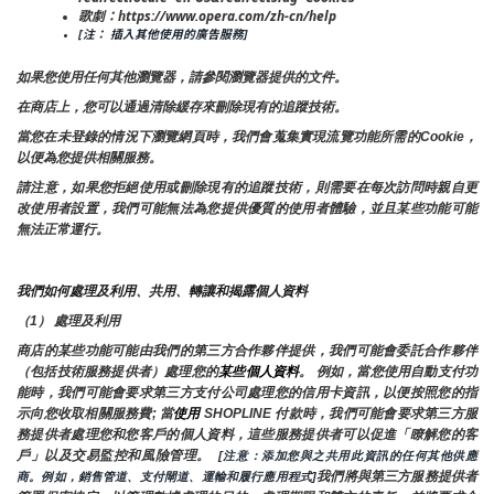
歌劇：https://www.opera.com/zh-cn/help
[注： 插入其他使用的廣告服務]
如果您使用任何其他瀏覽器，請參閱瀏覽器提供的文件。
在商店上，您可以通過清除緩存來刪除現有的追蹤技術。
當您在未登錄的情況下瀏覽網頁時，我們會蒐集實現流覽功能所需的Cookie，
以便為您提供相關服務。
請注意，如果您拒絕使用或刪除現有的追蹤技術，則需要在每次訪問時親自更
改使用者設置，我們可能無法為您提供優質的使用者體驗，並且某些功能可能
無法正常運行。
我們如何處理及利用、共用、轉讓和揭露個人資料
（1） 處理及利用
商店的某些功能可能由我們的第三方合作夥伴提供，我們可能會委託合作夥伴
（包括技術服務提供者）處理您的
某些個人資料
。 例如，當您使用自動支付功
能時，我們可能會要求第三方支付公司處理您的信用卡資訊，以便按照您的指
示向您收取相關服務費; 當
使用 
SHOPLINE 付款時，我們可能會要求第三方服
務提供者處理您和您客戶的個人資料，這些服務提供者可以促進「瞭解您的客
戶」以及交易監控和風險管理。 
 [注意：添加您與之共用此資訊的任何其他供應
我們將與第三方服務提供者
商。例如，銷售管道、支付閘道、運輸和履行應用程式]