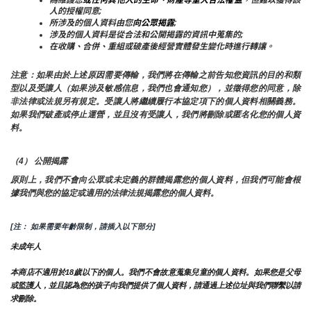
人的授權同意;
所涉及的個人資料由您
向公眾揭露
;
涉及的個人資料是從合法和公開揭露的資訊中蒐集的;
在收購、合併、重組或破產後經營實體發生變化時進行轉讓。
注意：如果由於上述原因需要傳輸，我們將在傳輸之前告知您資訊的目的和類
型以及受讓人（如果涉及敏感信息，我們也會通知您），並徵得您的同意，除
非法律或法規另有規定。受讓人將繼續履行本協定項下的個人資料相關義務。
如果我們破產或停止運營，並且沒有受讓人，我們將刪除或匿名化您的個人資
料。
（4） 公開揭露
原則上，我們不會向公眾或未定義的群體揭露您的個人資料，但我們可能會根
據我們與您的協定或適用的法律法規揭露您的個人資料。
[注： 如果需要年齡限制，請插入以下部分]
未成年人
本商店不適用於18歲以下的個人。我們不會故意蒐集兒童的個人資料。如果您是父母
或監護人，並且認為您的孩子向我們提供了個人資料，請通過上述位址與我們聯繫以請
求刪除。