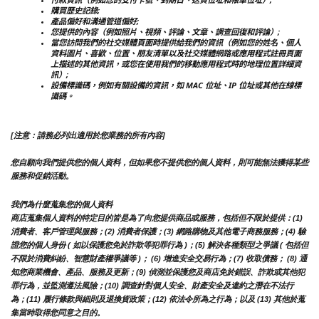
購買歷史記錄;
產品偏好和溝通管道偏好;
您提供的內容（例如照片、視頻、評論、文章、調查回復和評論）;
當您訪問我們的社交媒體頁面時提供給我們的資訊（例如您的姓名、個人
資料圖片、喜歡、位置、朋友清單以及社交媒體網路或應用程式註冊頁面
上描述的其他資訊，或您在使用我們的移動應用程式時的地理位置詳細資
訊）;
設備標識碼，例如有關設備的資訊，如 MAC 位址、IP 位址或其他在線標
識碼。
[注意：請務必列出適用於您業務的所有內容]
您自願向我們提供您的個人資料，但如果您不提供您的個人資料，則可能無法獲得某些
服務和促銷活動。
我們為什麼蒐集您的個人資料
商店蒐集個人資料的特定目的皆是為了向您提供商品或服務，包括但不限於提供：(1) 
消費者、客戶管理與服務；(2) 消費者保護；(3) 網路購物及其他電子商務服務；(4) 驗
證您的個人身份 ( 如以保護您免於詐欺等犯罪行為 )；(5) 解決各種類型之爭議 ( 包括但
不限於消費糾紛、智慧財產權爭議等 )； (6) 增進安全交易行為；(7) 收取債務； (8) 通
知您商業機會、產品、服務及更新；(9) 偵測並保護您及商店免於錯誤、詐欺或其他犯
罪行為，並監測遵法風險；(10) 調查針對個人安全、財產安全及違約之潛在不法行
為；(11) 履行條款與細則及退換貨政策；(12) 依法令所為之行為；以及 (13) 其他於蒐
集當時取得您同意之目的。