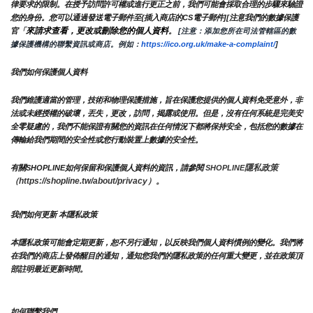
律要求的限制。在授予訪問許可權或進行更正之前，我們可能會採取合理的步驟來驗證
您的身份。您可以通過發送電子郵件至{插入商店的CS電子郵件][注意我們的數據保護
來請求查看，更改或刪除您的個人資料
官「
。
 [注意：添加您所在司法管轄區的數
據保護機構的聯繫資訊或商店。例如：
https://ico.org.uk/make-a-complaint/
]
我們如何保護個人資料
我們維護適當的管理，技術和物理保護措施，旨在保護您提供的個人資料免受意外，非
法或未經授權的破壞，丟失，更改，訪問，揭露或使用。但是，沒有任何系統是完美安
全零疑慮的，我們不能保證有關您的資訊在任何情況下都將保持安全，包括您的數據在
傳輸給我們期間的安全性或您行動裝置上數據的安全性。
隱私政策 
有關SHOPLINE如何保留和保護個人資料的資訊，請參閱 
SHOPLINE
（https://shopline.tw/about/privacy）。 
我們如何更新 本隱私政策 
本隱私政策可能會定期更新，恕不另行通知，以反映我們個人資料慣例的變化。我們將
在我們的商店上發佈醒目的通知，通知您我們的隱私政策的任何重大變更，並在政策頂
部註明最近更新時間。
如何聯繫我們