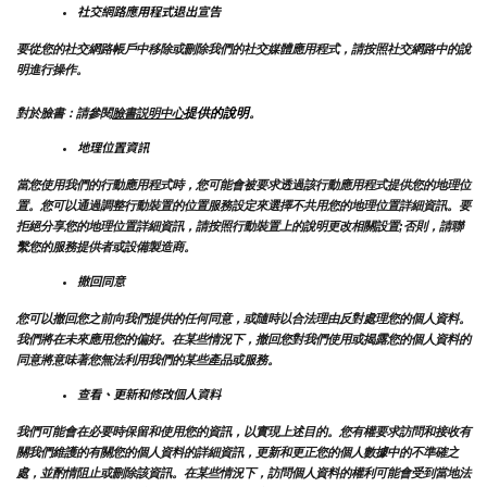
社交網路應用程式退出宣告
要從您的社交網路帳戶中移除或刪除我們的社交媒體應用程式，請按照社交網路中的說
明進行操作。
提供的說明
對於臉書：請參閱
臉書説明中心
。
地理位置資訊
當您使用我們的行動應用程式時，您可能會被要求透過該行動應用程式提供您的地理位
置。您可以通過調整行動裝置的位置服務設定來選擇不共用您的地理位置詳細資訊。要
拒絕分享您的地理位置詳細資訊，請按照行動裝置上的說明更改相關設置;否則，請聯
繫您的服務提供者或設備製造商。
撤回同意
您可以撤回您之前向我們提供的任何同意，或隨時以合法理由反對處理您的個人資料。
我們將在未來應用您的偏好。在某些情況下，撤回您對我們使用或揭露您的個人資料的
同意將意味著您無法利用我們的某些產品或服務。
查看、更新和修改個人資料
我們可能會在必要時保留和使用您的資訊，以實現上述目的。您有權要求訪問和接收有
關我們維護的有關您的個人資料的詳細資訊，更新和更正您的個人數據中的不準確之
處，並酌情阻止或刪除該資訊。在某些情況下，訪問個人資料的權利可能會受到當地法