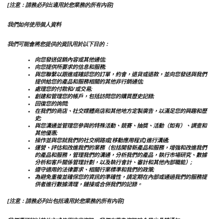
[注意：請務必列出適用於您業務的所有內容]
我們如何使用個人資料
我們可能會將您提供的資訊用於以下目的：
向您發送促銷內容或其他通信;
向您提供所要求的信息和服務;
與您聯繫以跟進或確認您的訂單，約會，退貨或退款，並向您發送與我們
提供給您的產品和服務相關的其他非行銷通信;
處理您的付款和/或交易;
創建和管理您的帳戶，包括訪問您的購買歷史記錄;
回復您的詢問;
在我們的商店、社交媒體商店和其他地方定製廣告，以滿足您的興趣和歷
史;
與您溝通並管理您參與的特殊活動、競賽、抽獎、活動（如有）、調查和
其他優惠;
操作並與您就我們的社交網路或[移動應用程式]進行溝通;
運營、評估和改進我們的業務（包括開發新產品和服務，增強和改進我們
的產品和服務，管理我們的溝通，分析我們的產品，執行市場研究、數據
分析和客戶關係管理計劃，以及執行會計、審計和其他內部職能）;
遵守適用的法律要求、相關行業標準和我們的政策;
為避免重複並確保您的資訊的準確性，請定期在內部或通過我們的服務提
供者進行數據清理，鏈接或合併我們的記錄。
[注意：請務必列出包括適用於您業務的所有內容]