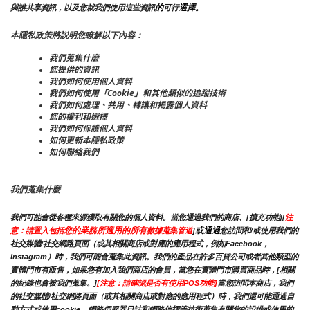
的
選擇。
與誰共享資訊，以及您就我們使用這些資訊
可行
本隱私政策將説明您瞭解以下內容：
我們蒐集什麼
您提供的資訊
我們如何使用個人資料
我們如何使用「Cookie」和其他類似的追蹤技術
我們如何處理、共用、轉讓和揭露個人資料
您的權利和選擇
我們如何保護個人資料
如何更新本隱私政策
如何聯絡我們
我們蒐集什麼
我們可能會從各種來源獲取有關您的個人資料。當您通過我們的商店、[擴充功能][
注
您的業務所適用的所有
或通過
意：請置入包括
數據蒐集管道
]
您訪問和/或使用我們的
社交媒體/社交網路頁面（或其相關商店或對應的應用程式，例如Facebook，
Instagram）時，我們可能會蒐集此資訊。我們的產品在許多百貨公司或者其他類型的
實體門市有販售，如果您有加入我們商店的會員，當您在實體門市購買商品時，[相關
的紀錄也會被我們蒐集。]
[注意：請確認是否有使用POS功能]
當您訪問本商店，我們
的社交媒體/社交網路頁面（或其相關商店或對應的應用程式）時，我們還可能通過自
動方式或使用cookie，網路伺服器日誌和網路信標等技術蒐集有關您的設備或使用的