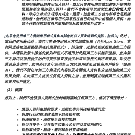
體和明確的目的共用個人資料，並且只會共用向您或您的客戶提供相
關服務所必需的個人資料。我們不會共用可以識別您
身份的個人資
料
，除非法律或法規另有規定。通常，這些第三方合作夥伴也是數據
控制者，他們將在徵得您的同意后在自己的帳戶中處理個人資料。此
類合作夥伴可能有自己單獨的隱私政策和用戶協定。
 此外，
[如果您使用第三方营銷應用程式蒐集有關您商店上買家活動的資訊，請插入]
當我們使用
商店
時
，
我們可能會
使用
第三方功能或服務（包括Apps Store、支
付閘道或物流服務提供者的應用程式）。請注意，此類功能或服務由第三方提
供。本隱私政策中描述的規則和程式不適用於此類第三方功能和服務。您向第
三方商店或服務提供的任何資訊將直接提供給這些服務的網路運營商。即使您
通過商店訪問，您也必須遵守這些第三方的適用隱私政策和用戶協定（如果
有）。我們不對任何第三方商店的內容以及有關個人資料和安全措施的第三方
政策負責。在向第三方提供任何個人資料之前，您應閱讀並理解第三方的隱私
政策和用戶協定。
（3） 轉讓
原則上，我們不會將個人資料的控制權轉讓給任何第三方，但以下情況除外：
應個人資料主體的要求，或經您事先明確授權或同意;
與履行我們在法律法規下的義務有關;
與國家安全、國防安全直接相關的;
與公共安全、公共衛生和重大公共利益直接相關的;
與刑事偵查、起訴、審判和執行直接相關;
為維護您
或任何其他人的生命、財產等重大合法權益
，但難以獲得該