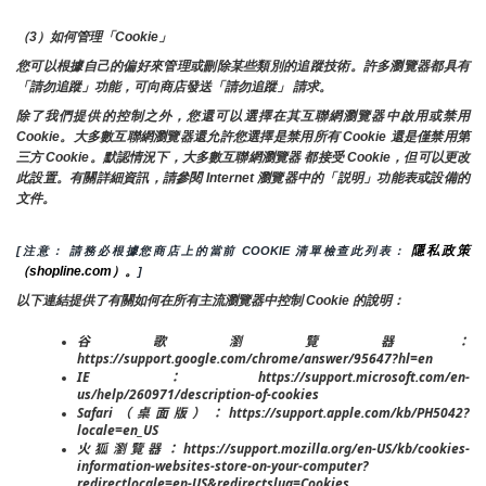
（3）如何管理「Cookie」
您可以根據自己的偏好來管理或刪除某些類別的追蹤技術。許多瀏覽器都具有
「請勿追蹤」功能，可向商店發送「請勿追蹤」 請求。
除了我們提供的控制之外，您還可以選擇在其互聯網瀏覽器中啟用或禁用
Cookie。大多數互聯網瀏覽器還允許您選擇是禁用所有 Cookie 還是僅禁用第
三方 Cookie。默認情況下，大多數互聯網瀏覽器 都接受 Cookie，但可以更改
此設置。有關詳細資訊，請參閱 Internet 瀏覽器中的「説明」功能表或設備的
文件。
隱私政策
[注意： 請務必根據您商店上的當前 COOKIE 清單檢查此列表： 
（shopline.com）。
]
以下連結提供了有關如何在所有主流瀏覽器中控制 Cookie 的說明：
谷歌瀏覽器：
https://support.google.com/chrome/answer/95647?hl=en
IE：https://support.microsoft.com/en-
us/help/260971/description-of-cookies
Safari（桌面版）：https://support.apple.com/kb/PH5042?
locale=en_US
火狐瀏覽器：https://support.mozilla.org/en-US/kb/cookies-
information-websites-store-on-your-computer?
redirectlocale=en-US&redirectslug=Cookies