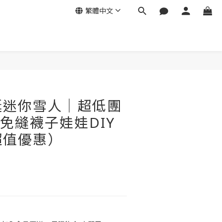
繁體中文
誕迷你雪人│超低團
！免縫襪子娃娃DIY
超值優惠）