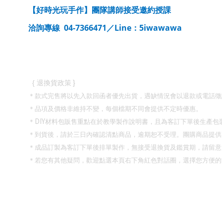
【好時光玩手作】團隊講師接受邀約授課
04-7366471
Line
5iwawawa
洽詢專線
／
：
}
{
退換貨政策
＊款式完售將以先入款回函者優先出貨，遇缺情況會以退款或電話徵
＊品項及價格非維持不變，每個檔期不同會提供不定時優惠。
DIY
＊
材料包販售重點在於教學製作說明書，且為客訂下單後生產包
＊到貨後，請於三日內確認清點商品，逾期恕不受理。團購商品提供
＊成品訂製為客訂下單後排單製作，無接受退換貨及鑑賞期，請留意
＊若您有其他疑問，歡迎點選本頁右下角紅色對話圈，選擇您方便的