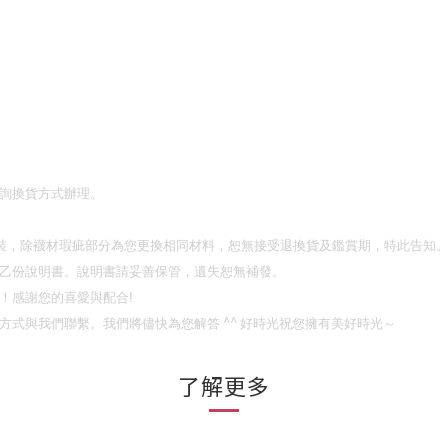
詢換貨方式辦理。
裝，除襪材瑕疵部分為您更換相同材料，恕無接受退換貨及鑑賞期，特此告知
乙份說明書。說明書請妥善保管，遺失恕無補發。
！
感謝您的喜愛與配合
!
^^
方式與我們聯繫。我們將儘快為您解答
好時光祝您擁有美好時光～
了解更多