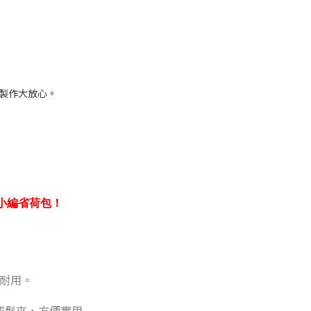
買製作大放心。
E小編省荷包！
耐用。