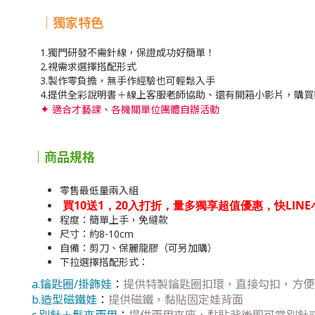
｜獨家特色
1.獨門研發不需針線，保證成功好簡單！
2.視需求選擇搭配形式
3.製作零負擔，無手作經驗也可輕鬆入手
4.提供全彩說明書＋線上客服老師協助、還有開箱小影片，購
適合才藝課、各機關單位團體自辦活動
✦
｜商品規格
零售最低量兩入組
買10送1，20入打折，量多獨享超值優惠，快LIN
程度：簡單上手，免縫款
尺寸：約8-10cm
自備：剪刀、保麗龍膠（可另加購）
下拉選擇搭配形式：
a.鑰匙圈/掛飾娃
：
提供特製鑰匙圈扣環，直接勾扣，方便
b.造型磁鐵娃
：
提供磁鐵，黏貼固定娃背面