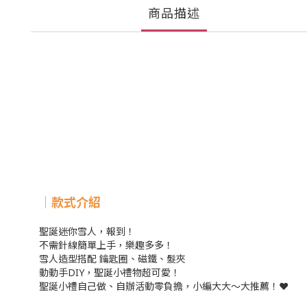
商品描述
｜款式介紹
聖誕迷你雪人，報到！
不需針線簡單上手，樂趣多多！
雪人造型搭配 鑰匙圈、磁鐵、髮夾
動動手DIY，聖誕小禮物超可愛！
聖誕小禮自己做、自辦活動零負擔，小編大大～大推薦！❤️