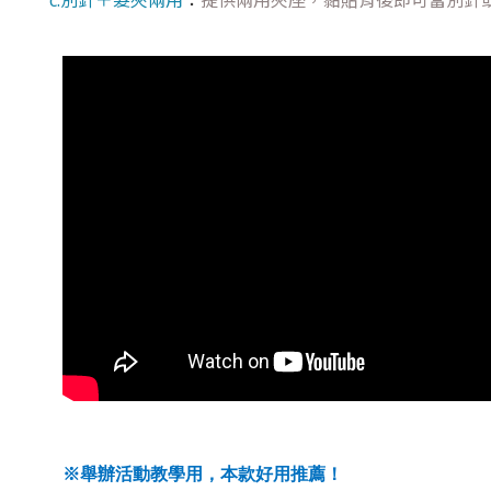
c.別針＋髮夾兩用
：
提供兩用夾座，黏貼背後即可當別針
※舉辦活動教學用，本款好用推薦！