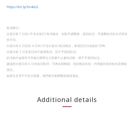
https://bit.ly/3in4xLG
取消辦法：
出發日前 7 日前 (不含出發日) 取消報名，扣除手續費後，退回款項，手續費依付款方式而有
所不同。
出發日前 6 日至前 4 日內 (不含出發日) 取消報名，將退回已付金額的 50%。
出發日前 3 日至當日內不接受取消，並不予退回款項。
於活動中如因非可究責主辦單位之因素中止參與活動，將不予退回款項。
建議您出發日前 6 日內如須取消，可將名額轉讓。但請務必告知：代理參與者的姓名及聯絡
資訊。
如因天災等不可抗力因素，我們將主動聯繫延期或退款。
Additional details