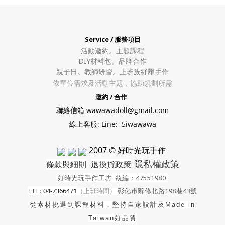
Service / 服務項目
活動邀約。
主題課程
DIY材料包。
品牌合作
親子日。教師研習。上班族紓壓手作
依單位需求及活動主題，協助規劃所需
邀約 / 合作
聯絡信箱 wawawadoll@gmail.com
線上客服: Line: 5iwawawa
2007 © 好時光玩手作
隱私權政策
條款與細則
退換貨政策
好時光玩手作工坊
統編：47551980
TEL:
04-7366471
（上班時間）
彰化市辭修北路198巷43號
從素材挑選到課程材料，堅持自家設計及
Made in
Taiwan好品質