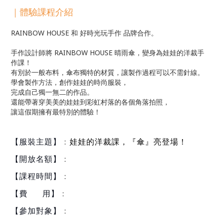
｜體驗課程介紹
RAINBOW HOUSE 和 好時光玩手作 品牌合作。
手作設計師將 RAINBOW HOUSE 晴雨傘，變身為娃娃的洋裁手
作課！
有別於一般布料，傘布獨特的材質，讓製作過程可以不需針線。
學會製作方法，創作娃娃的時尚服裝，
完成自己獨一無二的作品。
還能帶著穿美美的娃娃到彩虹村落的各個角落拍照，
讓這假期擁有最特別的體驗！
：
娃娃的洋裁課，『傘』亮登場！
【服裝主題】
：
【開放名額】
：
【課程時間】
：
【費 用】
：
【參加對象】