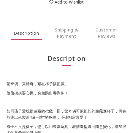
Add to Wishlist
Shipping &
Customer
Description
Payment
Reviews
Description
驚奇偶，真稀奇，藏在杯子搞把戲。
偷偷摸摸耍心機，突然跳出嚇到你！
如同孩子愛玩捉迷藏的把戲一樣，驚奇偶可以把娃的臉藏進杯子，再突
然跳出來製造“嚇一跳”的感覺，小孩相當喜愛！
襪子不只是襪子，也可以用來當玩具，表情造型還可隨意變化，增加很
多創意發想的動力呢！