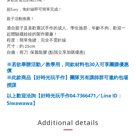
超Easy，免針線即可簡單完成！
親子活動推薦！
適合親子及喜歡嘗試手作的成人、學生族群，年齡不拘，歡迎一
起體驗襪娃娃的製作樂趣！
程度：簡單免縫，完全不需針線
尺寸：約 25cm
(點我立享加購優惠)
自備：剪刀. 保麗龍膠
30
※若欲舉辦活動／教學用，同款材料包
入可享團購優惠
價
※此款商品【好時光玩手作】團隊另有講師群可邀約包場
授課
04-7366471
Line ID
以上歡迎洽詢【好時光玩手作
／
：
5iwawawa
】
Additional details