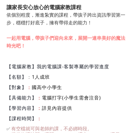
讓家長安心放心的電腦家教課程
依個別程度，
漸進紮實的課程，
帶孩子跨出資訊學習第一
步，穩穩打好底子，
擁有帶得走的能力
！
一起用電腦，帶孩子們迎向未來，
展開一連串美好的魔法
時光吧！
【電腦家教】
我的電腦課-客製專屬的學習進度
：
1人成班
【名額】
：
國高中小學生
【對象】
：
電腦打字(小學生需會注音)
【具備能力】
：
詳見內容提供
【學習內容】
：
【課程時間】
✅
有空檔就可與老師約課，不必綁時段。