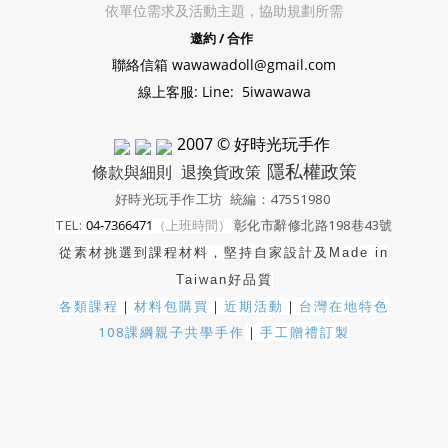
依單位需求及活動主題，協助規劃所需
邀約 / 合作
聯絡信箱 wawawadoll@gmail.com
線上客服: Line: 5iwawawa
2007 © 好時光玩手作
隱私權政策
條款與細則
退換貨政策
好時光玩手作工坊
統編：47551980
TEL:
04-7366471
（上班時間）
彰化市辭修北路198巷43號
從素材挑選到課程材料，堅持自家設計及
Made in
Taiwan好品質
各類課程
｜
材料包購買
｜
近期活動
｜
台灣在地特色
108課綱親子共學手作
｜
手工贈禮訂製