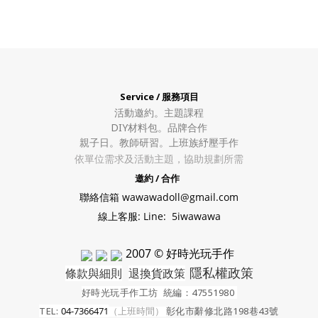
Service / 服務項目
活動邀約。
主題課程
DIY材料包。
品牌合作
親子日。教師研習。上班族紓壓手作
依單位需求及活動主題，協助規劃所需
邀約 / 合作
聯絡信箱 wawawadoll@gmail.com
線上客服: Line: 5iwawawa
2007 © 好時光玩手作
隱私權政策
條款與細則
退換貨政策
好時光玩手作工坊
統編：47551980
TEL:
04-7366471
（上班時間）
彰化市辭修北路198巷43號