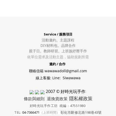
Service / 服務項目
活動邀約。
主題課程
DIY材料包。
品牌合作
親子日。教師研習。上班族紓壓手作
依單位需求及活動主題，協助規劃所需
邀約 / 合作
聯絡信箱 wawawadoll@gmail.com
線上客服: Line: 5iwawawa
2007 © 好時光玩手作
隱私權政策
條款與細則
退換貨政策
好時光玩手作工坊
統編：47551980
TEL:
04-7366471
（上班時間）
彰化市辭修北路198巷43號