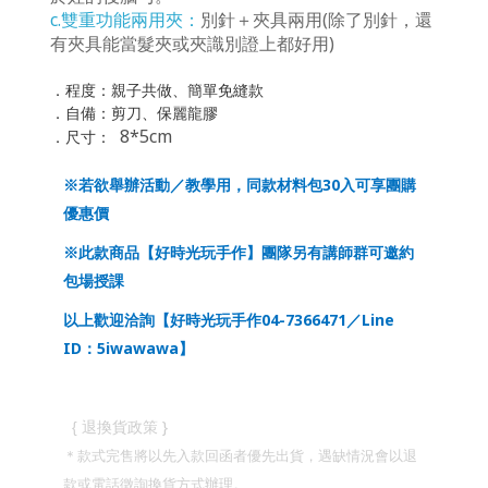
c.雙重功能兩用夾
：
別針＋夾具兩用(除了別針，還
有夾具能當髮夾或夾識別證上都好用)
．程度：親子共做、簡單免縫款
自備：剪刀、保麗龍膠
．
8*5cm
．
尺寸：
30
※若欲舉辦活動／教學用，同款材料包
入可享團購
優惠價
※此款商品【好時光玩手作】團隊另有講師群可邀約
包場授課
04-7366471
Line
以上歡迎洽詢【好時光玩手作
／
ID
5iwawawa
：
】
}
{
退換貨政策
＊款式完售將以先入款回函者優先出貨，遇缺情況會以退
款或電話徵詢換貨方式辦理。