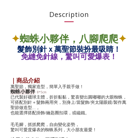
Description
✦
蜘蛛小夥伴
，八腳爬
爬
✦
髮飾別針ｘ萬聖節裝扮最吸睛！
免縫免針線，驚叫可愛爆表！
｜商品介紹
萬聖節，獨家造型，簡單入手親手做！
蜘蛛小夥伴
8*5cm
已代製好襪球主體，折折黏黏，驚喜變出圓嘟嘟的大眼蜘蛛，
可搭配別針＋髮飾兩用夾，別身上/當髮飾/夾太陽眼鏡/製作萬
聖節做造型...，
也能選擇搭配掛飾/鑰匙圈扣環，或磁鐵。
毛毛腳，抓抓爬爬，自由變化姿勢，
驚叫可愛度爆表的蜘蛛系列，大小朋友最愛！