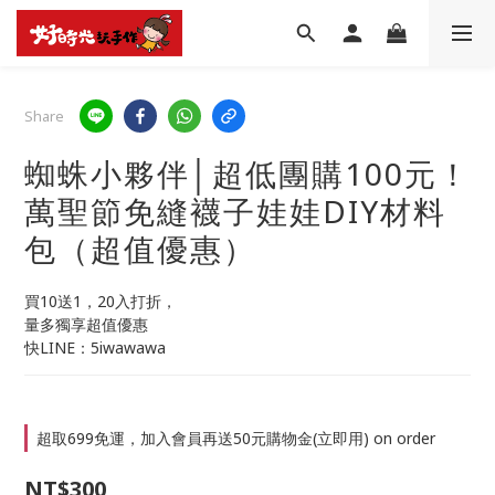
Share
蜘蛛小夥伴│超低團購100元！
萬聖節免縫襪子娃娃DIY材料
包（超值優惠）
買10送1，20入打折，
量多獨享超值優惠
快LINE：5iwawawa
超取699免運，加入會員再送50元購物金(立即用) on order
NT$300