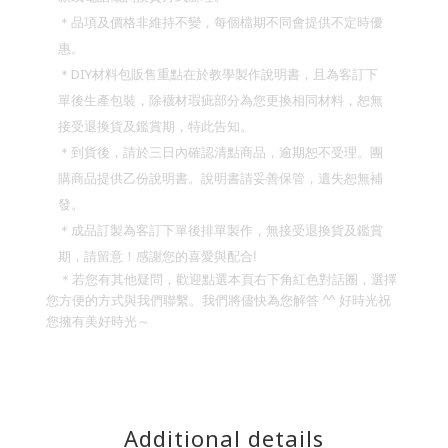
＊品項及價格非維持不變，每個檔期不同會提供不定時優
惠。
DIY
＊
材料包販售重點在於教學製作說明書，且為客訂下
單後生產包裝，除襪材瑕疵部分為您更換相同材料，恕無
接受退換貨及鑑賞期，特此告知。
＊到貨後，請於三日內確認清點商品，逾期恕不受理。團
購商品提供乙份說明書。說明書請妥善保管，遺失恕無補
發。
＊成品訂製為客訂下單後排單製作，無接受退換貨及鑑賞
期，請留意！
感謝您的喜愛與配合
!
＊若您有其他疑問，歡迎點選本頁右下角紅色對話圈，選擇
您方便的方式與我們聯繫。我們將儘快為您解答
^^
好時光祝
您擁有美好時光～
Additional details