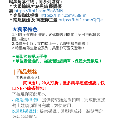
暗黑角落生物，同系列還有：
＊大眼蝙蝠.神秘黑貓 團購優
惠
https://lihi1.com/5oWNN
＊光影蜘蛛提燈
https://lihi1.com/L88lm
https://lihi1.com/GjCJe
＊南瓜襪娃 及 萬聖節主題
★獨家特色
別針＋髮飾兩用夾，迷你蜘蛛到處爬
1.
！另可搭配鑰匙
圈、磁鐵！
2.
免縫免針線，零門檻上手，
八腳姿勢自由擺
！
3.
暗黑角落生物全系列，萬聖節可愛又驚嚇！
✦
萬聖節歡樂玩手作
✦
單位團體邀約、自辦活動超簡單～保證大受歡迎！
｜商品規格
．零售最低兩入組
買
10送1，20入打折，量多獨享超值優惠，快
LINE小編省荷包！
下拉選擇搭配形式：
a.鑰匙圈/掛飾
：
提供特製鑰匙圈扣環，完成後直接
勾上娃頭頂即可完成，方便耐用。
b,造型磁鐵娃:
提供磁鐵，造型完成後，黏貼固定
於娃的後腦勺。