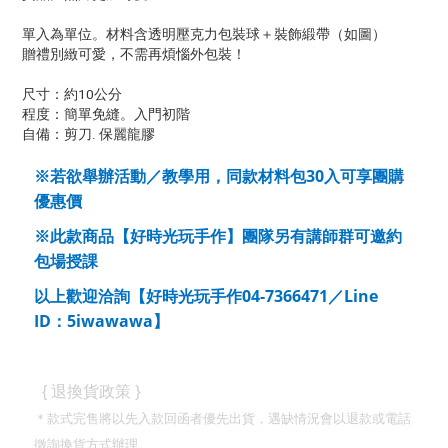
單入為單位。材料含透明壓克力包裝球＋裝飾緞帶（如圖）
贈禮別緻可愛，不需再煩惱外包裝！
尺寸：約10公分
程度：簡單免縫。入門初階
自備：剪刀. 保麗龍膠
30
※若欲舉辦活動／教學用，同款材料包
入可享團購
優惠價
※此款商品【好時光玩手作】團隊另有講師群可邀約
包場授課
04-7366471
Line
以上歡迎洽詢【好時光玩手作
／
ID
5iwawawa
：
】
}
{
退換貨政策
＊款式完售將以先入款回函者優先出貨，遇缺情況會以退款或電話
徵詢換貨方式辦理。