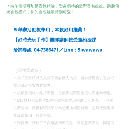
＊端午檔期可加購香氛精油，變身獨特的造型香包娃娃。跳脫傳
統香包模式，你的香包娃最特別可愛！
※舉辦活動教學用，本款好用推薦！
【好時光玩手作】團隊講師接受邀約授課
04-7366471
Line
5iwawawa
洽詢專線
／
：
}
{
退換貨政策
＊款式完售將以先入款回函者優先出貨，遇缺情況會以退款或
電話徵詢換貨方式辦理。
＊品項及價格非維持不變，每個檔期不同會提供不定時優惠。
DIY
＊
材料包販售重點在於教學製作說明書，且為客訂下單後
生產包裝，除襪材瑕疵部分為您更換相同材料，恕無接受退換
貨及鑑賞期，特此告知。
＊到貨後，請於三日內確認清點商品，逾期恕不受理。團購商