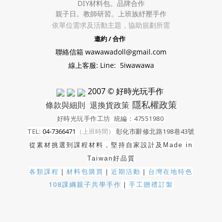
DIY材料包。
品牌合作
親子日。教師研習。上班族紓壓手作
依單位需求及活動主題，協助規劃所需
邀約 / 合作
聯絡信箱 wawawadoll@gmail.com
線上客服: Line: 5iwawawa
2007 © 好時光玩手作
隱私權政策
條款與細則
退換貨政策
好時光玩手作工坊
統編：47551980
TEL:
04-7366471
（上班時間）
彰化市辭修北路198巷43號
從素材挑選到課程材料，堅持自家設計及
Made in
Taiwan好品質
各類課程
｜
材料包購買
｜
近期活動
｜
台灣在地特色
108課綱親子共學手作
｜
手工贈禮訂製