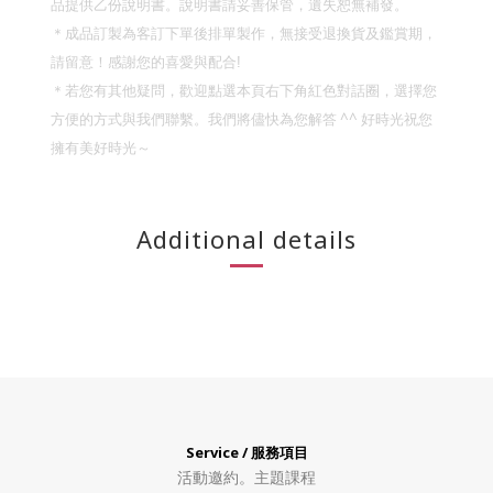
品提供乙份說明書。說明書請妥善保管，遺失恕無補發。
＊成品訂製為客訂下單後排單製作，無接受退換貨及鑑賞期，
請留意！
感謝您的喜愛與配合
!
＊若您有其他疑問，歡迎點選本頁右下角紅色對話圈，選擇您
^^
方便的方式與我們聯繫。我們將儘快為您解答
好時光祝您
擁有美好時光～
Additional details
Service / 服務項目
活動邀約。
主題課程