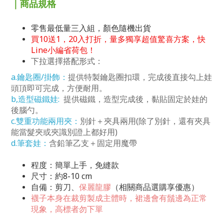
｜商品規格
零售最低量三入組，顏色隨機出貨
買10送1，20入打折，量多獨享超值驚喜方案，快
Line小編省荷包！
下拉選擇搭配形式：
a.鑰匙圈/掛飾
：
提供特製鑰匙圈扣環，完成後直接勾上娃
頭頂即可完成，方便耐用。
b,造型磁鐵娃:
提供磁鐵，造型完成後，黏貼固定於娃的
後腦勺。
c.雙重功能兩用夾
：
別針＋夾具兩用(除了別針，還有夾具
能當髮夾或夾識別證上都好用)
d.筆套娃
：
含鉛筆乙支＋固定用魔帶
程度：簡單上手，免縫款
尺寸：約8-10 cm
自備：剪刀、
保麗龍膠
（相關商品選購享優惠）
襪子本身在裁剪製成主體時，裙邊會有鬚邊為正常
現象，高標者勿下單