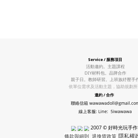
Service / 服務項目
活動邀約。
主題課程
DIY材料包。
品牌合作
親子日。教師研習。上班族紓壓手
依單位需求及活動主題，協助規劃所
邀約 / 合作
聯絡信箱 wawawadoll@gmail.co
線上客服: Line: 5iwawawa
2007 © 好時光玩手作
隱私權
條款與細則
退換貨政策