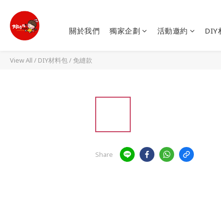
關於我們
獨家企劃
活動邀約
DI
View All
/
DIY材料包
/
免縫款
Share