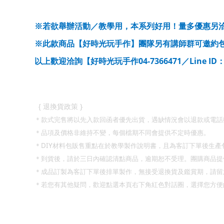
※若欲舉辦活動／教學用，本系列好用！量多優惠另
※此款商品【好時光玩手作】團隊另有講師群可邀約
04-7366471
Line ID
以上歡迎洽詢【好時光玩手作
／
}
{
退換貨政策
＊款式完售將以先入款回函者優先出貨，遇缺情況會以退款或電話
＊品項及價格非維持不變，每個檔期不同會提供不定時優惠。
DIY
＊
材料包販售重點在於教學製作說明書，且為客訂下單後生產
＊到貨後，請於三日內確認清點商品，逾期恕不受理。團購商品提
＊成品訂製為客訂下單後排單製作，無接受退換貨及鑑賞期，請留
＊若您有其他疑問，歡迎點選本頁右下角紅色對話圈，選擇您方便