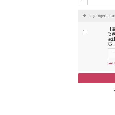
Buy Together a
【
香氛
襪
惠
SAL