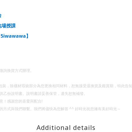
洽
包場授課
5iwawawa
：
】
徵詢換貨方式辦理。
包裝，除襪材瑕疵部分為您更換相同材料，恕無接受退換貨及鑑賞期，特此告
供乙份說明書。說明書請妥善保管，遺失恕無補發。
意！
感謝您的喜愛與配合
!
^^
的方式與我們聯繫。我們將儘快為您解答
好時光祝您擁有美好時光～
Additional details