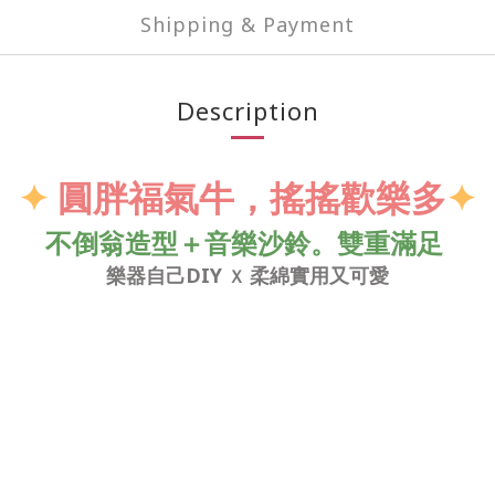
Shipping & Payment
Description
✦
圓胖福氣牛，搖搖歡樂多
✦
不倒翁造型＋音樂沙鈴。雙重滿足
樂器自己DIY
柔綿實用又可愛
Ｘ