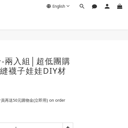
English
-兩入組│超低團購
免縫襪子娃娃DIY材
再送50元購物金(立即用) on order