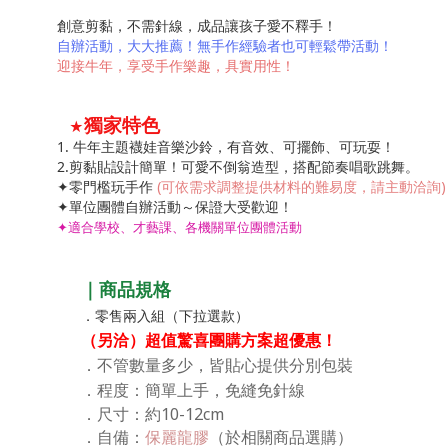
創意剪黏，不需針線，成品讓孩子愛不釋手！
自辦活動，大大推薦！無手作經驗者也可輕鬆帶活動！
迎接牛年，享受手作樂趣，具
實用性！
獨家特色
★
1. 牛年主題襪娃音樂沙鈴，有音效、可擺飾、可玩耍！
2.剪黏貼設計簡單！可愛不倒翁造型，搭配節奏唱歌跳舞。
✦零門檻玩手作
(可依需求調整提供材料的難易度，請主動洽詢)
✦單位團體自辦活動～保證大受歡迎！
✦
適合學校、才藝課、各機關單位團體活動
｜商品規格
．零售兩入組（下拉選款）
（另洽）超值驚喜團購方案超優惠！
．
不管數量多少，皆貼心提供分別包裝
程度：簡單上手，免縫免針線
．
：約10-12cm
．尺寸
．
自備：
保麗龍膠
（於相關商品選購）