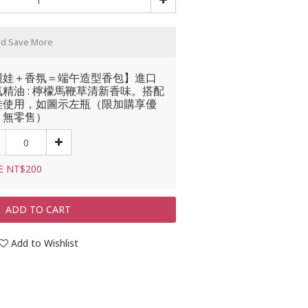
nd Save More
襪娃＋香氛＝端午造型香包】進口
精油 : 檸檬馬鞭草清新香味。搭配
娃使用，如圖示左瓶（限加購享優
，無零售）
E NT$200
ADD TO CART
Add to Wishlist