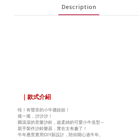
Description
｜款式介紹
哇！有聲音的小牛襪娃娃！
搖一搖，沙沙沙！
圓滾滾的音樂沙鈴，超柔綿的可愛小牛造型～
親手製作沙鈴樂器，實在太有趣了！
牛年應景實用DIY新設計，陪你開心過牛年。