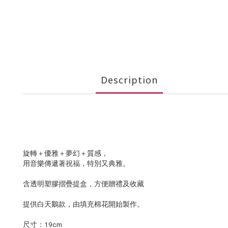
Description
旋轉＋優雅＋夢幻＋質感，
用音樂傳遞著祝福，特別又典雅。
含透明塑膠摺疊提盒，方便贈禮及收藏
提供白天鵝款，由填充棉花開始製作。
尺寸：19cm