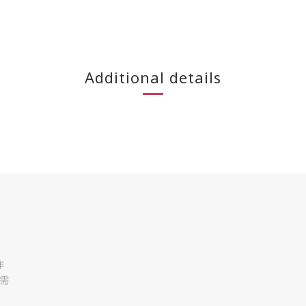
Additional details
作
需