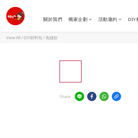
關於我們
獨家企劃
活動邀約
DI
View All
/
DIY材料包
/
免縫款
Share