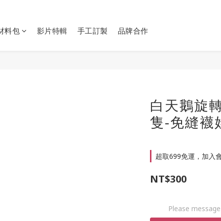
Y材料包
影片特輯
手工訂製
品牌合作
白天鵝旋轉
隻-免縫襪
超取699免運，加入會員
NT$300
Please message 