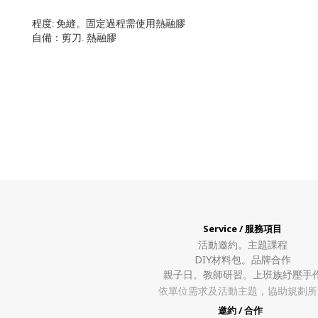
程度: 免縫。固定過程需使用熱融膠
自備：剪刀. 熱融膠
Service / 服務項目
活動邀約。
主題課程
DIY材料包。
品牌合作
親子日。教師研習。上班族紓壓手
依單位需求及活動主題，協助規劃所
邀約 / 合作