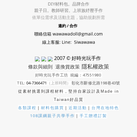
DIY材料包。
品牌合作
親子日。教師研習。上班族紓壓手作
依單位需求及活動主題，協助規劃所需
邀約 / 合作
聯絡信箱 wawawadoll@gmail.com
線上客服: Line: 5iwawawa
2007 © 好時光玩手作
隱私權政策
條款與細則
退換貨政策
好時光玩手作工坊
統編：47551980
TEL:
04-7366471
（上班時間）
彰化市辭修北路198巷43號
從素材挑選到課程材料，堅持自家設計及
Made in
Taiwan好品質
各類課程
｜
材料包購買
｜
近期活動
｜
台灣在地特色
108課綱親子共學手作
｜
手工贈禮訂製