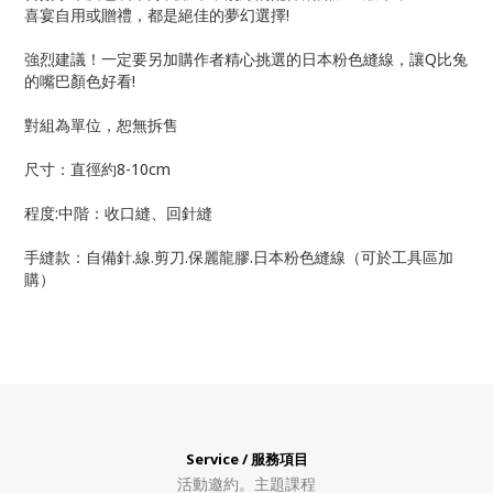
喜宴自用或贈禮，都是絕佳的夢幻選擇!
強烈建議！一定要另加購作者精心挑選的日本粉色縫線，讓Q比兔
的嘴巴顏色好看!
對組為單位，恕無拆售
尺寸：直徑約8-10cm
程度:中階：收口縫、回針縫
手縫款：自備針.線.剪刀.保麗龍膠.日本粉色縫線（可於工具區加
購）
Service / 服務項目
活動邀約。
主題課程