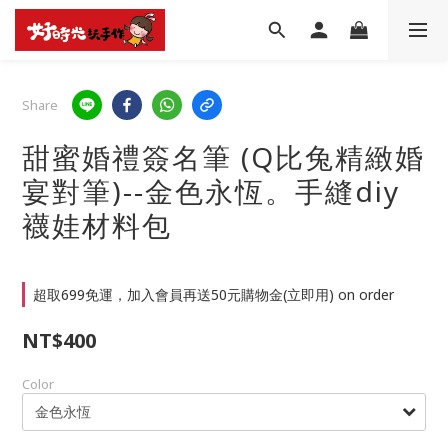
Share
甜蜜婚禮簽名筆 (Q比兔精緻婚
宴對筆)--金色永恆。手縫diy
襪娃材料包
超取699免運，加入會員再送50元購物金(立即用) on order
NT$400
Color